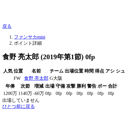
戻る
ファンサカmini
ポイント詳細
食野 亮太郎 (2019年第1節) 0fp
人気
位置
名前
チーム
出場位置
時間
得点
アシ
シュ
FW
食野 亮太郎
G大阪
年俸
次節
増減
出場
守備
攻撃
勝利
警告
ボー
合計
1200万
1140万
-60万
0fp
0fp
0fp
0fp
0fp
0fp
0fp
出場していません
ひとつ前に戻る