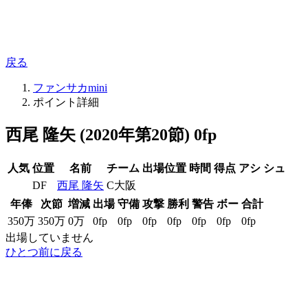
戻る
ファンサカmini
ポイント詳細
西尾 隆矢 (2020年第20節) 0fp
人気
位置
名前
チーム
出場位置
時間
得点
アシ
シュ
DF
西尾 隆矢
C大阪
年俸
次節
増減
出場
守備
攻撃
勝利
警告
ボー
合計
350万
350万
0万
0fp
0fp
0fp
0fp
0fp
0fp
0fp
出場していません
ひとつ前に戻る