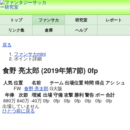
トップ
研究室
レポート
リンク集
倉庫
ヘルプ
戻る
ファンサカmini
ポイント詳細
食野 亮太郎 (2019年第7節) 0fp
人気
位置
名前
チーム
出場位置
時間
得点
アシ
シュ
FW
食野 亮太郎
G大阪
年俸
次節
増減
出場
守備
攻撃
勝利
警告
ボー
合計
880万
840万
-40万
0fp
0fp
0fp
0fp
0fp
0fp
0fp
出場していません
ひとつ前に戻る