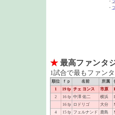
・
・
★
最高ファンタ
1試合で最もファン
順位
ｆｐ
名前
所属
1
19 fp
チェ ヨンス
市原
2
16 fp
中澤 佑二
横浜
16 fp
ロドリゴ
大分
4
15 fp
フェルナンド
鹿島