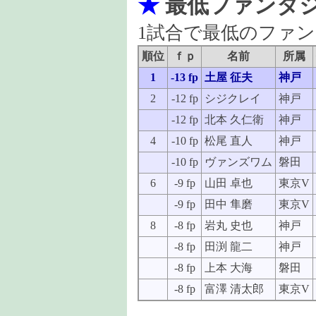
★
最低ファンタ
1試合で最低のファ
順位
ｆｐ
名前
所属
1
-13 fp
土屋 征夫
神戸
2
-12 fp
シジクレイ
神戸
-12 fp
北本 久仁衛
神戸
4
-10 fp
松尾 直人
神戸
-10 fp
ヴァンズワム
磐田
6
-9 fp
山田 卓也
東京V
-9 fp
田中 隼磨
東京V
8
-8 fp
岩丸 史也
神戸
-8 fp
田渕 龍二
神戸
-8 fp
上本 大海
磐田
-8 fp
富澤 清太郎
東京V