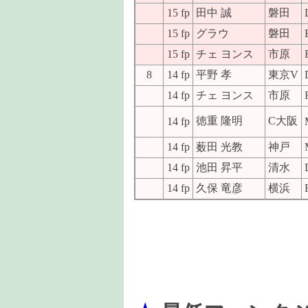
15 fp
田中 誠
磐田
15 fp
グラウ
磐田
15 fp
チェ ヨンス
市原
8
14 fp
平野 孝
東京V
14 fp
チェ ヨンス
市原
徳重 隆明
C大阪
14 fp
14 fp
薮田 光教
神戸
14 fp
池田 昇平
清水
14 fp
久保 竜彦
横浜