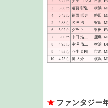
2
5.77 fp
チェ ヨンス
市原
F
3
5.60 fp
遠藤 彰弘
横浜
M
4
5.43 fp
福西 崇史
磐田
M
5
5.33 fp
名波 浩
磐田
M
6
5.07 fp
グラウ
磐田
F
7
5.00 fp
中田 浩二
鹿島
M
8
4.93 fp
中澤 佑二
横浜
D
9
4.92 fp
羽生 直剛
市原
M
10
4.73 fp
奥 大介
横浜
M
★
ファンタジー年