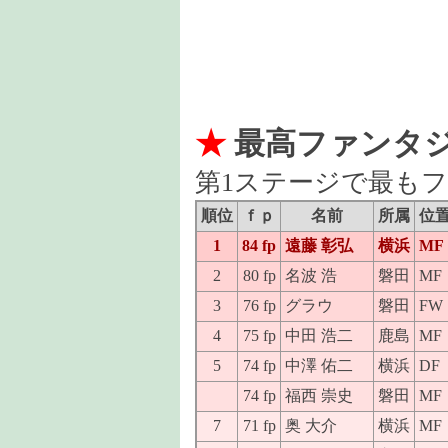
★
最高ファンタ
第1ステージで最も
順位
ｆｐ
名前
所属
位
1
84 fp
遠藤 彰弘
横浜
MF
2
80 fp
名波 浩
磐田
MF
3
76 fp
グラウ
磐田
FW
4
75 fp
中田 浩二
鹿島
MF
5
74 fp
中澤 佑二
横浜
DF
74 fp
福西 崇史
磐田
MF
7
71 fp
奥 大介
横浜
MF