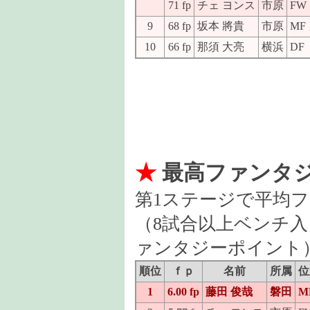
71 fp
チェ ヨンス
市原
FW
9
68 fp
坂本 將貴
市原
MF
10
66 fp
那須 大亮
横浜
DF
★
最高ファンタ
第1ステージで平均
（8試合以上ベンチ
ァンタジーポイント
順位
ｆｐ
名前
所属
位
1
6.00 fp
藤田 俊哉
磐田
M