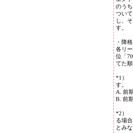
のうち
ついて
し、そ
す。
・降格
各リー
位「7
てた順
*1）
す。
A. 
B. 
*2）
る場合
とみな