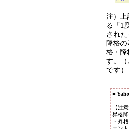
注）上
る「1
された
降格の
格・降
す。（
です）
■
Yah
【注意
昇格降
・昇格
エント