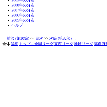
2009年の分布
2008年の分布
2007年の分布
2006年の分布
2005年の分布
ヘルプ
← 前節 (第30節)
<<
目次
>>
次節 (第32節) →
全体
詳細
トップ～全国リーグ
東西リーグ
地域リーグ
都道府