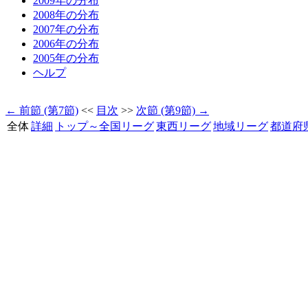
2009年の分布
2008年の分布
2007年の分布
2006年の分布
2005年の分布
ヘルプ
← 前節 (第7節)
<<
目次
>>
次節 (第9節) →
全体
詳細
トップ～全国リーグ
東西リーグ
地域リーグ
都道府