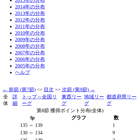
2015年の分布
2014年の分布
2013年の分布
2012年の分布
2011年の分布
2010年の分布
2009年の分布
2008年の分布
2007年の分布
2006年の分布
2005年の分布
ヘルプ
← 前節 (第7節)
<<
目次
>>
次節 (第9節) →
全
詳
トップ～全国リ
東西リー
地域リー
都道府県リー
体
細
ーグ
グ
グ
グ
第8節 獲得ポイント分布(全体)
fp
グラフ
数
135 ～ 139
1
130 ～ 134
9