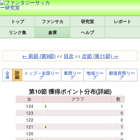
トップ
研究室
レポート
リンク集
倉庫
ヘルプ
← 前節 (第9節)
<<
目次
>>
次節 (第11節) →
全
トップ～全国リー
東西リー
地域リー
都道府県リー
詳
体
グ
グ
グ
グ
細
第10節 獲得ポイント分布(詳細)
fp
グラフ
数
124
1
123
0
122
0
121
1
120
0