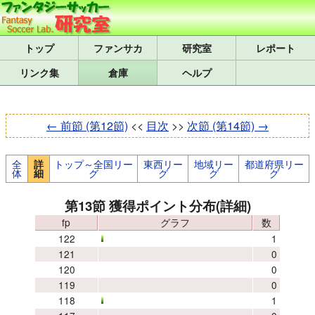
トップ
研究室
レポート
リンク集
倉庫
ヘルプ
← 前節 (第12節)
<<
目次
>>
次節 (第14節) →
全
トップ～全国リー
東西リー
地域リー
都道府県リー
詳
体
グ
グ
グ
グ
細
第13節 獲得ポイント分布(詳細)
fp
グラフ
数
122
1
121
0
120
0
119
0
118
1