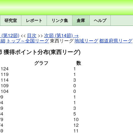
研究室
レポート
リンク集
倉庫
ヘルプ
 (第12節)
<<
目次
>>
次節 (第14節) →
詳細
トップ～全国リーグ
東西リーグ
地域リーグ
都道府県リーグ
節 獲得ポイント分布(東西リーグ)
グラフ
数
 124
1
 119
1
 114
3
 109
0
 104
0
99
1
94
1
89
3
84
5
79
10
74
12
69
11