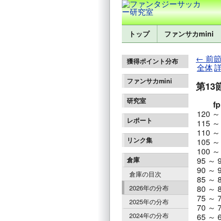
トップ
ファンサカmini
← 前節
獲得ポイント分布
全体
ファンサカmini
第13
研究室
fp
120 ～
レポート
115 ～
110 ～
リンク集
105 ～
100 ～
95 ～ 
倉庫
90 ～ 
倉庫の目次
85 ～ 
2026年の分布
80 ～ 
75 ～ 
2025年の分布
70 ～ 
2024年の分布
65 ～ 