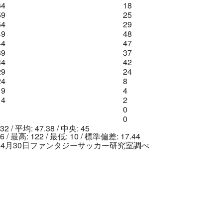
64
18
59
25
54
29
49
48
44
47
39
37
34
42
29
24
24
8
19
4
14
2
0
0
32 / 平均: 47.38 / 中央: 45
6 / 最高: 122 / 最低: 10 / 標準偏差: 17.44
6年4月30日ファンタジーサッカー研究室調べ