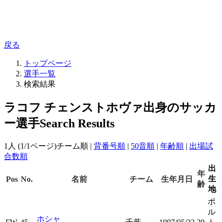
戻る
トップページ
選手一覧
検索結果
ラコフ チェンストホヴァ出身のサッカ
ー選手
Search Results
1人 (1/1ページ)
チーム順
|
背番号順
|
50音順
|
年齢順
|
出場試
合数順
出
年
生
Pos
No.
名前
チーム
生年月日
齢
地
ポ
ル
ホシャ