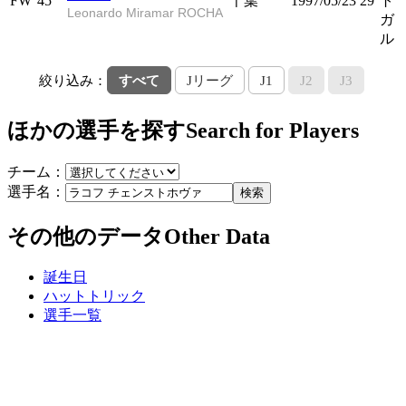
FW
45
千葉
1997/05/23
29
ト
Leonardo Miramar ROCHA
ガ
ル
絞り込み：
すべて
Jリーグ
J1
J2
J3
ほかの選手を探す
Search for Players
チーム：
選手名：
検索
その他のデータ
Other Data
誕生日
ハットトリック
選手一覧