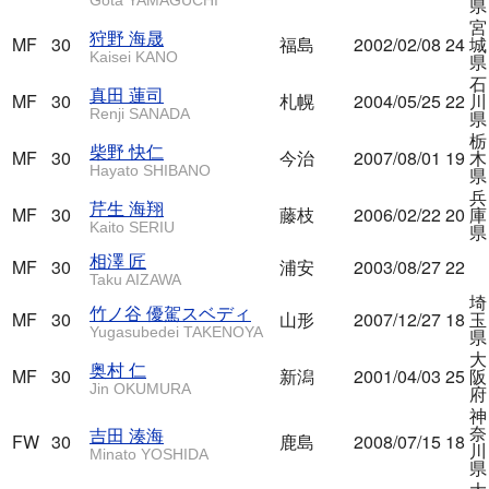
県
宮
狩野 海晟
MF
30
福島
2002/02/08
24
城
Kaisei KANO
県
石
真田 蓮司
MF
30
札幌
2004/05/25
22
川
Renji SANADA
県
栃
柴野 快仁
MF
30
今治
2007/08/01
19
木
Hayato SHIBANO
県
兵
芹生 海翔
MF
30
藤枝
2006/02/22
20
庫
Kaito SERIU
県
相澤 匠
MF
30
浦安
2003/08/27
22
Taku AIZAWA
埼
竹ノ谷 優駕スベディ
MF
30
山形
2007/12/27
18
玉
Yugasubedei TAKENOYA
県
大
奥村 仁
MF
30
新潟
2001/04/03
25
阪
Jin OKUMURA
府
神
奈
吉田 湊海
FW
30
鹿島
2008/07/15
18
川
Minato YOSHIDA
県