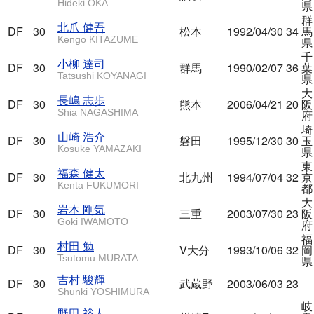
Hideki OKA
県
群
北爪 健吾
DF
30
松本
1992/04/30
34
馬
Kengo KITAZUME
県
千
小柳 達司
DF
30
群馬
1990/02/07
36
葉
Tatsushi KOYANAGI
県
大
長嶋 志歩
DF
30
熊本
2006/04/21
20
阪
Shia NAGASHIMA
府
埼
山崎 浩介
DF
30
磐田
1995/12/30
30
玉
Kosuke YAMAZAKI
県
東
福森 健太
DF
30
北九州
1994/07/04
32
京
Kenta FUKUMORI
都
大
岩本 剛気
DF
30
三重
2003/07/30
23
阪
Goki IWAMOTO
府
福
村田 勉
DF
30
V大分
1993/10/06
32
岡
Tsutomu MURATA
県
吉村 駿輝
DF
30
武蔵野
2003/06/03
23
Shunki YOSHIMURA
岐
野田 裕人