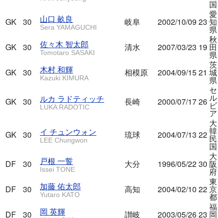
国
愛
山口 畝良
GK
30
岐阜
2002/10/09
23
知
Sera YAMAGUCHI
県
秋
佐々木 智太郎
GK
30
清水
2007/03/23
19
田
Tomotaro SASAKI
県
茨
木村 和輝
GK
30
相模原
2004/09/15
21
城
Kazuki KIMURA
県
セ
ル
ルカ ラドティッチ
GK
30
長崎
2000/07/17
26
ビ
LUKA RADOTIC
ア
大
韓
イ チュンウォン
GK
30
琉球
2004/07/13
22
民
LEE Chungwon
国
大
戸根 一誓
DF
30
大分
1996/05/22
30
阪
Issei TONE
府
東
加藤 佑太郎
DF
30
高知
2004/02/10
22
京
Yutaro KATO
都
福
岡 英輝
DF
30
讃岐
2003/05/26
23
岡