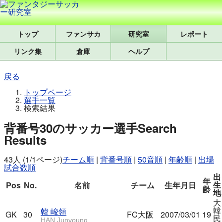
トップ
研究室
レポート
リンク集
倉庫
ヘルプ
戻る
トップページ
選手一覧
検索結果
背番号30のサッカー選手
Search
Results
43人 (1/1ページ)
チーム順
|
背番号順
|
50音順
|
年齢順
|
出場
試合数順
出
年
生
Pos
No.
名前
チーム
生年月日
齢
地
大
韓
韓 峻領
GK
30
FC大阪
2007/03/01
19
民
HAN Junyoung