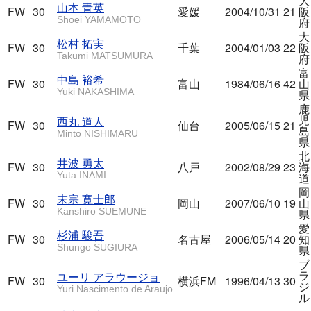
大
山本 青英
FW
30
愛媛
2004/10/31
21
阪
Shoei YAMAMOTO
府
大
松村 拓実
FW
30
千葉
2004/01/03
22
阪
Takumi MATSUMURA
府
富
中島 裕希
FW
30
富山
1984/06/16
42
山
Yuki NAKASHIMA
県
鹿
児
西丸 道人
FW
30
仙台
2005/06/15
21
島
Minto NISHIMARU
県
北
井波 勇太
FW
30
八戸
2002/08/29
23
海
Yuta INAMI
道
岡
末宗 寛士郎
FW
30
岡山
2007/06/10
19
山
Kanshiro SUEMUNE
県
愛
杉浦 駿吾
FW
30
名古屋
2006/05/14
20
知
Shungo SUGIURA
県
ブ
ラ
ユーリ アラウージョ
FW
30
横浜FM
1996/04/13
30
ジ
Yuri Nascimento de Araujo
ル