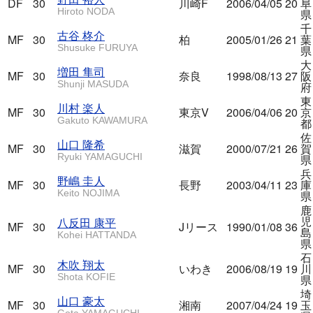
DF
30
川崎F
2006/04/05
20
阜
Hiroto NODA
県
千
古谷 柊介
MF
30
柏
2005/01/26
21
葉
Shusuke FURUYA
県
大
増田 隼司
MF
30
奈良
1998/08/13
27
阪
Shunji MASUDA
府
東
川村 楽人
MF
30
東京V
2006/04/06
20
京
Gakuto KAWAMURA
都
佐
山口 隆希
MF
30
滋賀
2000/07/21
26
賀
Ryuki YAMAGUCHI
県
兵
野嶋 圭人
MF
30
長野
2003/04/11
23
庫
Keito NOJIMA
県
鹿
児
八反田 康平
MF
30
Jリース
1990/01/08
36
島
Kohei HATTANDA
県
石
木吹 翔太
MF
30
いわき
2006/08/19
19
川
Shota KOFIE
県
埼
山口 豪太
MF
30
湘南
2007/04/24
19
玉
Gota YAMAGUCHI