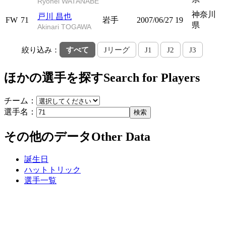
Ryohei WATANABE
神奈川
戸川 昌也
FW
71
岩手
2007/06/27
19
県
Akinari TOGAWA
絞り込み：
すべて
Jリーグ
J1
J2
J3
ほかの選手を探す
Search for Players
チーム：
選手名：
検索
その他のデータ
Other Data
誕生日
ハットトリック
選手一覧