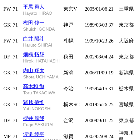
平尾 勇人
FW
71
東京V
2005/01/06
21
三重県
Hayato HIRAO
権田 修一
GK
71
神戸
1989/03/03
37
東京都
Shuichi GONDA
白井 陽斗
FW
71
札幌
1999/10/23
26
大阪府
Haruto SHIRAI
畑橋 拓輝
DF
71
秋田
2002/08/04
24
東京都
Hiroki HATAHASHI
内山 翔太
GK
71
新潟
2006/11/09
19
新潟県
Shota UCHIYAMA
高木和 徹
GK
71
今治
1995/04/15
31
栃木県
Toru TAKAGIWA
猪越 優惟
GK
71
栃木SC
2001/05/26
25
宮城県
Yui INOKOSHI
櫻井 風我
DF
71
金沢
2000/09/11
25
東京都
Fuga SAKURAI
神奈川
渡邉 綾平
MF
71
滋賀
2002/02/08
24
県