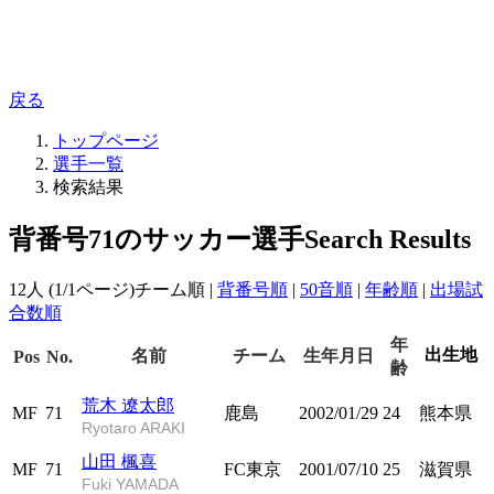
戻る
トップページ
選手一覧
検索結果
背番号71のサッカー選手
Search Results
12人 (1/1ページ)
チーム順
|
背番号順
|
50音順
|
年齢順
|
出場試
合数順
年
出生地
名前
チーム
生年月日
Pos
No.
齢
荒木 遼太郎
MF
71
鹿島
2002/01/29
24
熊本県
Ryotaro ARAKI
山田 楓喜
MF
71
FC東京
2001/07/10
25
滋賀県
Fuki YAMADA