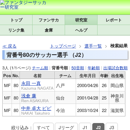
トップ
研究室
レポート
リンク集
倉庫
ヘルプ
検索結果
戻る
トップページ
選手一覧
背番号80のサッカー選手 （J2）
3人 (1/1ページ)
チーム順
|
|
50音順
|
年齢順
|
出場試合数順
背番号順
Pos
No.
名前
チーム
生年月日
年齢
出生地
永田 一真
MF
80
八戸
2000/04/26
26
岡山県
Kazuma NAGATA
浅倉 廉
神奈川
MF
80
仙台
2001/04/28
25
県
Ren ASAKURA
中井 卓大 ピピ
MF
80
今治
2003/10/24
22
滋賀県
NAKAI Takuhiro
絞り込み：
すべて
Jリーグ
J1
J2
J3