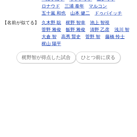
ロナウド
三浦 泰年
マルコン
五十嵐 和也
山本 健二
ドゥバイッチ
名前が似てる
久木野 聡
梶野 智幸
池上 智視
菅野 雅俊
飯野 雅俊
清野 乙彦
浅川 智
大倉 智
高秀 賢史
菅野 智
藤橋 怜士
梶山 陽平
梶野智が得点した試合
ひとつ前に戻る