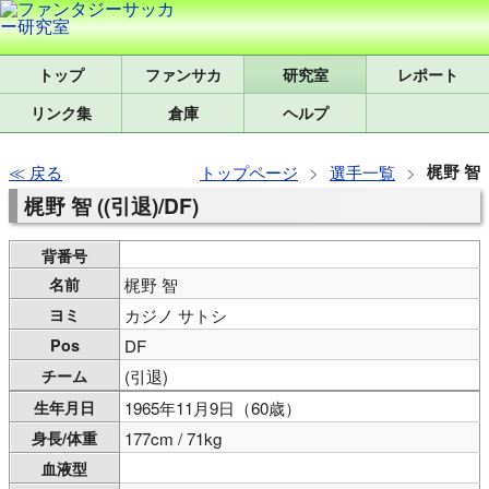
トップ
研究室
レポート
リンク集
倉庫
ヘルプ
梶野 智
戻る
トップページ
選手一覧
梶野 智 ((引退)/DF)
背番号
名前
梶野 智
ヨミ
カジノ サトシ
Pos
DF
チーム
(引退)
生年月日
1965年11月9日（60歳）
身長/体重
177cm / 71kg
血液型