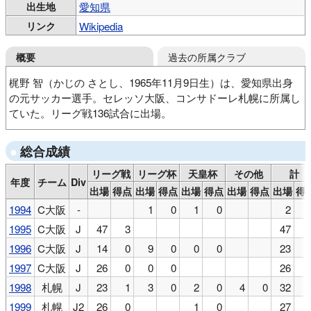
出生地
愛知県
リンク
Wikipedia
過去の所属クラブ
概要
梶野 智（かじの さとし、1965年11月9日生）は、愛知県出身
の元サッカー選手。セレッソ大阪、コンサドーレ札幌に所属し
ていた。リーグ戦136試合に出場。
岡崎城西高
東京農業大
ヤンマー
セレッソ大阪
総合成績
コンサドーレ札幌
リーグ戦
リーグ杯
天皇杯
その他
計
年度
チーム
Div
出場
得点
出場
得点
出場
得点
出場
得点
出場
得
1994
C大阪
-
1
0
1
0
2
1995
C大阪
J
47
3
47
1996
C大阪
J
14
0
9
0
0
0
23
1997
C大阪
J
26
0
0
0
26
1998
札幌
J
23
1
3
0
2
0
4
0
32
1999
札幌
J2
26
0
1
0
27