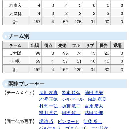
J1参入
4
0
4
3
0
0
0
天皇杯
4
0
3
3
2
3
0
計
157
4
152
125
31
30
3
チーム別
チーム
出場
得点
先発
フル
サブ
警告
退場
C大阪
98
3
95
74
15
20
3
札幌
59
1
57
51
16
10
0
計
157
4
152
125
31
30
3
関連プレーヤー
チームメイト
深川 友貴
皆本 勝弘
神田 勝夫
木澤 正徳
ジルマール
森島 寛晃
村田 一弘
加藤 竜二
吉原 宏太
横山 貴之
田渕 龍二
武田 治郎
同世代の選手
堀池 巧
ピンタード
伊藤 裕二
ベルナルド
ヴヤチッチ
エンリケ