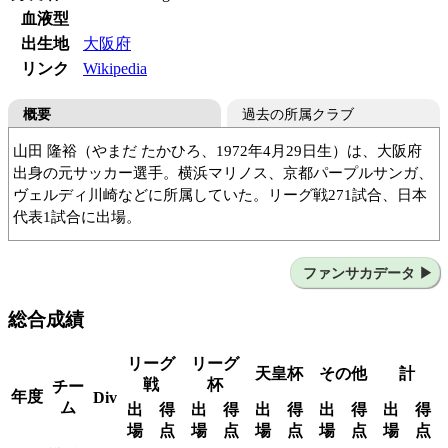
血液型
出生地
大阪府
リンク
Wikipedia
概要
過去の所属クラブ
山田 隆裕（やまだ たかひろ、1972年4月29日生）は、大阪府
出身の元サッカー選手。横浜マリノス、京都パープルサンガ、
ヴェルディ川崎などに所属していた。リーグ戦271試合、日本
代表1試合に出場。
清水商高
日産自動車
横浜マリノス
京都パープルサンガ
ヴェルディ川崎
ベガルタ仙台
ファンサカデータ
総合成績
リーグ
リーグ
天皇杯
その他
計
戦
杯
チー
年度
Div
ム
出
得
出
得
出
得
出
得
出
得
場
点
場
点
場
点
場
点
場
点