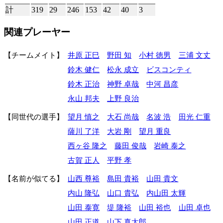
計
319
29
246
153
42
40
3
関連プレーヤー
チームメイト
井原 正巳
野田 知
小村 徳男
三浦 文丈
鈴木 健仁
松永 成立
ビスコンティ
鈴木 正治
神野 卓哉
中河 昌彦
永山 邦夫
上野 良治
同世代の選手
望月 慎之
大石 尚哉
名波 浩
田光 仁重
薩川 了洋
大岩 剛
望月 重良
西ヶ谷 隆之
藤田 俊哉
岩崎 泰之
古賀 正人
平野 孝
名前が似てる
山西 尊裕
島田 貴裕
山田 貴文
内山 隆弘
山口 貴弘
内山田 太輝
山田 泰寛
堤 隆裕
山田 裕也
山田 卓也
山田 正道
山下 真太郎