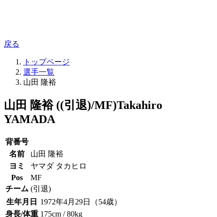
戻る
トップページ
選手一覧
山田 隆裕
山田 隆裕 ((引退)/MF)
Takahiro
YAMADA
背番号
名前
山田 隆裕
ヨミ
ヤマダ タカヒロ
Pos
MF
チーム
(引退)
生年月日
1972年4月29日（54歳）
身長/体重
175cm / 80kg