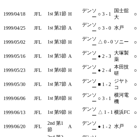
デンソ
国士舘
1st 第1節
1999/04/18
JFL
H
○
3 - 1
○
ー
大
デンソ
1st 第2節
水戸
1999/04/25
JFL
A
○
3 - 0
○
ー
デンソ
1st 第3節
△
0 - 0
ソニー
1999/05/02
JFL
H
○
ー
デンソ
大塚製
1st 第5節
1999/05/16
JFL
A
●
2 - 3
○
ー
薬
デンソ
本田技
1st 第6節
1999/05/23
JFL
H
●
2 - 4
○
ー
研
デンソ
ジヤト
1st 第7節
1999/05/30
JFL
A
■
1 - 2
○
ー
コ
デンソ
横河電
1st 第8節
1999/06/06
JFL
H
○
3 - 1
○
ー
機
デンソ
1st 第9節
△
1 - 1
横浜FC
1999/06/13
JFL
H
○
ー
2nd 第1
デンソ
水戸
1999/06/20
JFL
A
●
1 - 2
○
節
ー