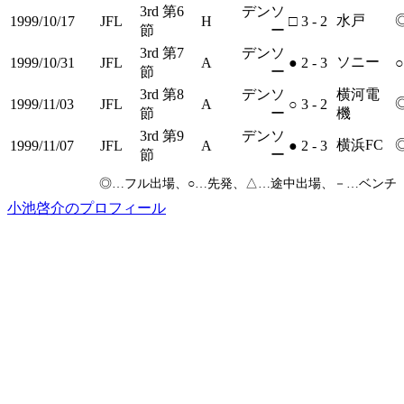
3rd 第6
デンソ
水戸
1999/10/17
JFL
H
□
3 - 2
節
ー
3rd 第7
デンソ
ソニー
1999/10/31
JFL
A
●
2 - 3
○
節
ー
3rd 第8
デンソ
横河電
1999/11/03
JFL
A
○
3 - 2
節
ー
機
3rd 第9
デンソ
横浜FC
1999/11/07
JFL
A
●
2 - 3
節
ー
◎
…フル出場、
○
…先発、
△
…途中出場、
－
…ベンチ
小池啓介のプロフィール