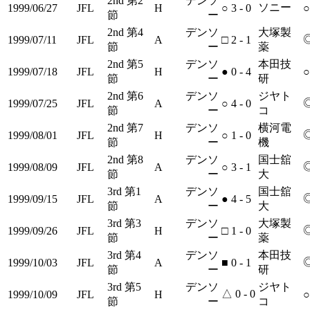
2nd 第2
デンソ
ソニー
1999/06/27
JFL
H
○
3 - 0
○
節
ー
2nd 第4
デンソ
大塚製
1999/07/11
JFL
A
□
2 - 1
節
ー
薬
2nd 第5
デンソ
本田技
1999/07/18
JFL
H
●
0 - 4
○
節
ー
研
2nd 第6
デンソ
ジヤト
1999/07/25
JFL
A
○
4 - 0
節
ー
コ
2nd 第7
デンソ
横河電
1999/08/01
JFL
H
○
1 - 0
節
ー
機
2nd 第8
デンソ
国士舘
1999/08/09
JFL
A
○
3 - 1
節
ー
大
3rd 第1
デンソ
国士舘
1999/09/15
JFL
A
●
4 - 5
節
ー
大
3rd 第3
デンソ
大塚製
1999/09/26
JFL
H
□
1 - 0
節
ー
薬
3rd 第4
デンソ
本田技
1999/10/03
JFL
A
■
0 - 1
節
ー
研
3rd 第5
デンソ
ジヤト
△
0 - 0
1999/10/09
JFL
H
○
節
ー
コ