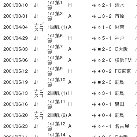
1st 第1
2001/03/10
J1
H
柏
○
2 - 1
清水
節
1st 第3
2001/03/31
J1
A
柏
□
3 - 2
市原
節
ナビ
2001/04/04
1回戦 (1)
A
柏
○
1 - 0
湘南
スコ
1st 第6
2001/04/29
J1
H
柏
○
5 - 1
神戸
節
1st 第7
2001/05/03
J1
A
柏
■
2 - 3
G大阪
節
1st 第8
2001/05/06
J1
A
柏
○
2 - 0
横浜FM
節
1st 第9
2001/05/12
J1
H
柏
●
0 - 2
FC東京
節
1st 第10
2001/05/19
J1
A
柏
■
2 - 3
鹿島
節
ナビ
2001/06/13
2回戦 (1)
H
柏
○
3 - 1
鹿島
スコ
1st 第11
2001/06/16
J1
H
柏
●
0 - 1
磐田
節
ナビ
2001/06/20
2回戦 (2)
A
柏
●
0 - 4
鹿島
スコ
1st 第12
2001/06/23
J1
A
柏
○
4 - 1
名古屋
節
1st 第14
2001/07/14
J1
A
柏
●
2 - 3
C大阪