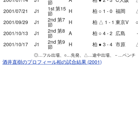
節
1st 第15
2001/07/21
J1
H
柏
○
1 - 0
福岡
節
2nd 第7
2001/09/29
J1
H
柏
△
1 - 1
東京V
節
2nd 第8
2001/10/13
J1
A
柏
○
4 - 2
広島
節
2nd 第9
2001/10/17
J1
H
柏
●
3 - 4
市原
節
◎
…フル出場、
○
…先発、
△
…途中出場、
－
…ベンチ
酒井直樹のプロフィール
柏の試合結果 (2001)