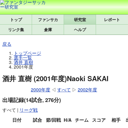
トップ
研究室
レポート
リンク集
倉庫
ヘルプ
戻る
トップページ
選手一覧
酒井 直樹
2001年度
酒井 直樹 (2001年度)
Naoki SAKAI
2000年度
◁
すべて
▷
2002年度
出場記録
(14試合, 276分)
すべて
|
リーグ戦
日付
試合
節/回戦
H/A
チーム
スコア
相手