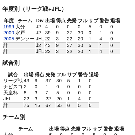
年度別
（リーグ戦+JFL）
年度
チーム
Div
出場
得点
先発
フル
サブ
警告
退場
1999
大分
J2
4
0
0
0
5
0
0
2000
水戸
J2
39
9
37
30
0
1
0
2005
デンソー
JFL
22
3
22
20
1
4
0
計
J2
43
9
37
30
5
1
0
計
JFL
22
3
22
20
1
4
0
試合別
試合
出場
得点
先発
フル
サブ
警告
退場
リーグ戦
43
9
37
30
5
1
0
ナビスコ
2
0
1
0
0
0
0
天皇杯
8
3
7
5
0
0
0
JFL
22
3
22
20
1
4
0
計
75
15
67
55
6
5
0
チーム別
チーム
出場
得点
先発
フル
サブ
警告
退場
大分
5
0
0
0
5
0
0