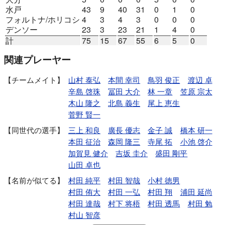
水戸
43
9
40
31
0
1
0
フォルトナ/ホリコシ
4
3
4
3
0
0
0
デンソー
23
3
23
21
1
4
0
計
75
15
67
55
6
5
0
関連プレーヤー
チームメイト
山村 泰弘
本間 幸司
鳥羽 俊正
渡辺 卓
辛島 啓珠
冨田 大介
林 一章
笠原 宗太
木山 隆之
北島 義生
尾上 恵生
菅野 賢一
同世代の選手
三上 和良
廣長 優志
金子 誠
橋本 研一
本田 征治
森岡 隆三
寺尾 拓
小池 啓介
加賀見 健介
吉坂 圭介
盛田 剛平
山田 卓也
名前が似てる
村田 純平
村田 智哉
小村 徳男
村田 侑大
村田 一弘
村田 翔
浦田 延尚
村田 達哉
村下 将梧
村田 透馬
村田 勉
村山 智彦