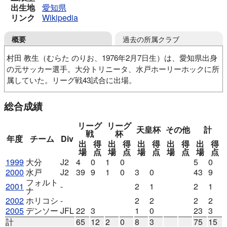
出生地
愛知県
リンク
Wikipedia
過去の所属クラブ
概要
村田 教生（むらた のりお、1976年2月7日生）は、愛知県出身
の元サッカー選手。大分トリニータ、水戸ホーリーホックに所
属していた。リーグ戦43試合に出場。
桐蔭学園高
中京大
大分トリニータ
総合成績
水戸ホーリーホック
群馬FCホリコシ
沖縄かりゆしFC
デンソー
リーグ
リーグ
天皇杯
その他
計
戦
杯
年度
チーム
Div
出
得
出
得
出
得
出
得
出
得
場
点
場
点
場
点
場
点
場
点
1999
大分
J2
4
0
1
0
5
0
2000
水戸
J2
39
9
1
0
3
0
43
9
フォルト
2001
-
2
1
2
1
ナ
2002
ホリコシ
-
2
2
2
2
2005
デンソー
JFL
22
3
1
0
23
3
計
65
12
2
0
8
3
75
15