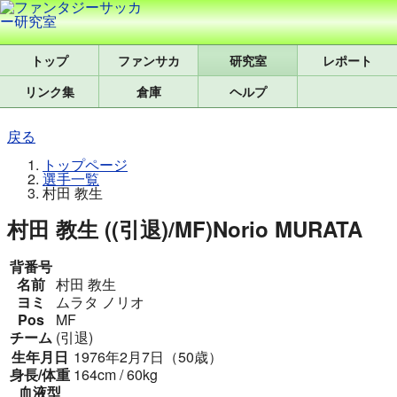
トップ
研究室
レポート
リンク集
倉庫
ヘルプ
戻る
トップページ
選手一覧
村田 教生
村田 教生 ((引退)/MF)
Norio MURATA
背番号
名前
村田 教生
ヨミ
ムラタ ノリオ
Pos
MF
チーム
(引退)
生年月日
1976年2月7日（50歳）
身長/体重
164cm / 60kg
血液型