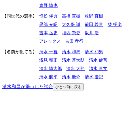
青野 慎也
同世代の選手
恒松 伴典
高橋 直樹
牧野 直樹
黒部 光昭
大久保 誠
前田 義貴
柴 暢彦
吉本 岳史
福西 崇史
坂井 浩
アレックス
吉田 孝行
名前が似てる
清水 一雅
清水 和馬
清水 和男
浅見 和正
清水 蒼太朗
清水 健普
清水 慎太郎
清水 大翔
清水 貴文
清水 航平
清水 圭介
清水 慶記
清水和昌が得点した試合
ひとつ前に戻る