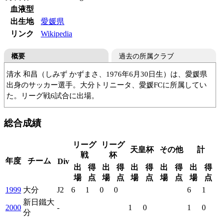
血液型
出生地
愛媛県
リンク
Wikipedia
概要
過去の所属クラブ
清水 和昌（しみず かずまさ、1976年6月30日生）は、愛媛県
出身のサッカー選手。大分トリニータ、愛媛FCに所属してい
た。リーグ戦6試合に出場。
福岡大
大分トリニータ
愛媛FC
新日鐵大分
総合成績
リーグ
リーグ
天皇杯
その他
計
戦
杯
年度
チーム
Div
出
得
出
得
出
得
出
得
出
得
場
点
場
点
場
点
場
点
場
点
1999
大分
J2
6
1
0
0
6
1
新日鐵大
2000
-
1
0
1
0
分