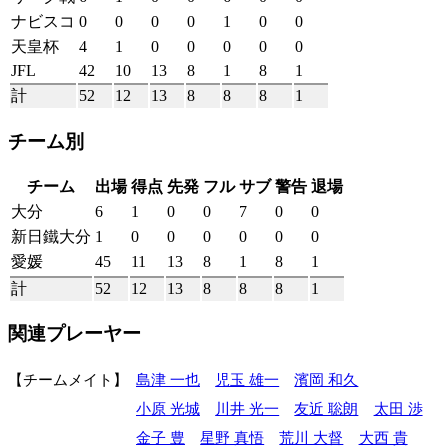
ナビスコ
0
0
0
0
1
0
0
天皇杯
4
1
0
0
0
0
0
JFL
42
10
13
8
1
8
1
計
52
12
13
8
8
8
1
チーム別
チーム
出場
得点
先発
フル
サブ
警告
退場
大分
6
1
0
0
7
0
0
新日鐵大分
1
0
0
0
0
0
0
愛媛
45
11
13
8
1
8
1
計
52
12
13
8
8
8
1
関連プレーヤー
チームメイト
島津 一也
児玉 雄一
濱岡 和久
小原 光城
川井 光一
友近 聡朗
太田 渉
金子 豊
星野 真悟
荒川 大督
大西 貴