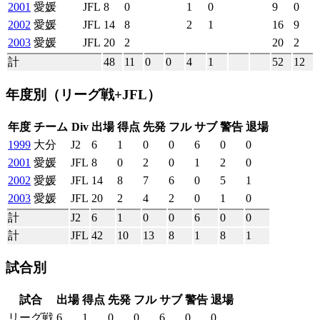
2001
愛媛
JFL
8
0
1
0
9
0
2002
愛媛
JFL
14
8
2
1
16
9
2003
愛媛
JFL
20
2
20
2
計
48
11
0
0
4
1
52
12
年度別
（リーグ戦+JFL）
年度
チーム
Div
出場
得点
先発
フル
サブ
警告
退場
1999
大分
J2
6
1
0
0
6
0
0
2001
愛媛
JFL
8
0
2
0
1
2
0
2002
愛媛
JFL
14
8
7
6
0
5
1
2003
愛媛
JFL
20
2
4
2
0
1
0
計
J2
6
1
0
0
6
0
0
計
JFL
42
10
13
8
1
8
1
試合別
試合
出場
得点
先発
フル
サブ
警告
退場
リーグ戦
6
1
0
0
6
0
0