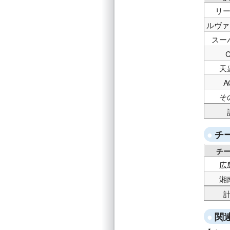
リ
ルヴァ
スー
天
A
そ
チ
チ
広
湘
関