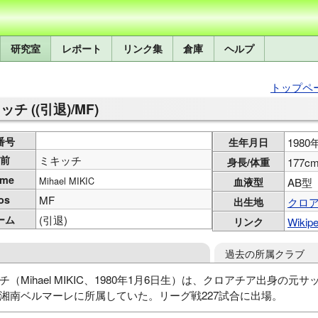
研究室
レポート
リンク集
倉庫
ヘルプ
トップペ
ッチ ((引退)/MF)
番号
生年月日
198
前
ミキッチ
身長/体重
177cm
me
Mihael MIKIC
血液型
AB型
os
MF
出生地
クロ
ーム
(引退)
リンク
Wikipe
過去の所属クラブ
チ（Mihael MIKIC、1980年1月6日生）は、クロアチア出身の
湘南ベルマーレに所属していた。リーグ戦227試合に出場。