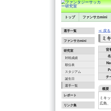
トップ
ファンサカmini
戻る
選手一覧
ミキ
ファンサカmini
背
研究室
名
対戦成績
Na
順位表
P
スタジアム
チ
誕生日
選手一覧
概要
レポート
ミキッ
広島、
リンク集