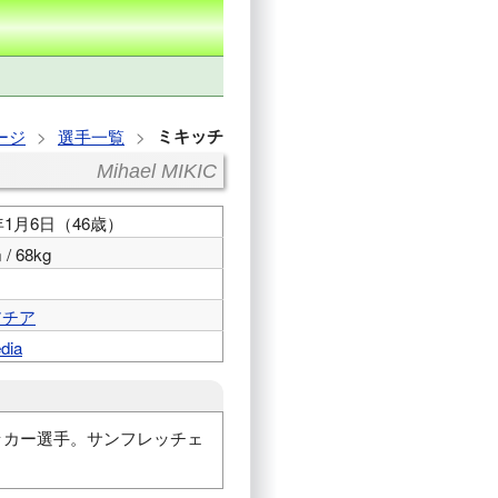
ミキッチ
ージ
選手一覧
Mihael MIKIC
0年1月6日（46歳）
 / 68kg
アチア
dia
元サッカー選手。サンフレッチェ