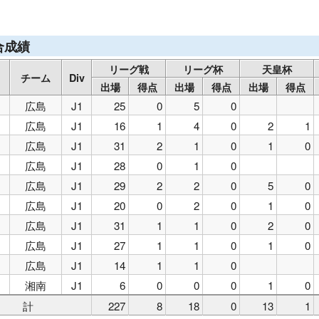
ル ザプレシッチ（クロアチア）
ディナモ ザグレブ（クロアチア
ースラウテルン（ドイツ）
リエカ（クロアチア）
ディナモ ザ
レッチェ広島
湘南ベルマーレ
合成績
リーグ戦
リーグ杯
天皇杯
チーム
Div
出場
得点
出場
得点
出場
得点
広島
J1
25
0
5
0
広島
J1
16
1
4
0
2
1
広島
J1
31
2
1
0
1
0
広島
J1
28
0
1
0
広島
J1
29
2
2
0
5
0
広島
J1
20
0
2
0
1
0
広島
J1
31
1
1
0
2
0
広島
J1
27
1
1
0
1
0
広島
J1
14
1
1
0
湘南
J1
6
0
0
0
1
0
計
227
8
18
0
13
1