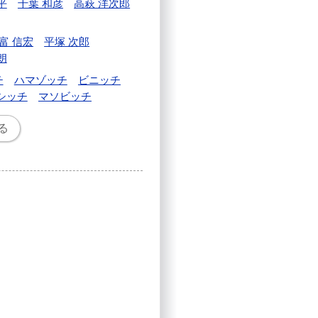
平
千葉 和彦
高萩 洋次郎
富 信宏
平塚 次郎
朗
チ
ハマゾッチ
ビニッチ
シッチ
マソビッチ
る