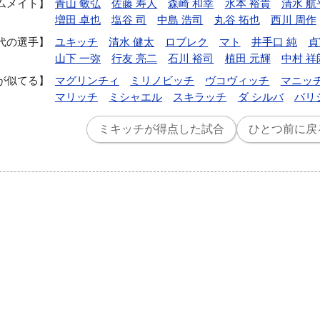
ムメイト
青山 敏弘
佐藤 寿人
森崎 和幸
水本 裕貴
清水 航
増田 卓也
塩谷 司
中島 浩司
丸谷 拓也
西川 周作
代の選手
ユキッチ
清水 健太
ロブレク
マト
井手口 純
貞
山下 一弥
行友 亮二
石川 裕司
植田 元輝
中村 祥
が似てる
マグリンチィ
ミリノビッチ
ヴコヴィッチ
マニッ
マリッチ
ミシャエル
スキラッチ
ダ シルバ
バリ
ミキッチが得点した試合
ひとつ前に戻