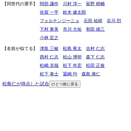
同世代の選手
阿部 謙作
川村 淳一
荻野 耕輔
佐賀 一平
鈴木 健太郎
フェルナンジーニョ
石田 祐樹
谷川 烈
下村 東美
市川 大祐
和田 雄三
小林 宏之
名前が似てる
津島 三敏
松島 竜太
吉村 仁志
西村 仁志
松山 博明
森下 仁志
松嶋 克哉
松下 年宏
松田 正俊
松下 泰士
冨嶋 均
森島 康仁
松島仁が得点した試合
ひとつ前に戻る