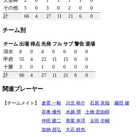
天皇杯
2
0
1
1
1
1
0
その他
5
0
3
0
2
0
0
計
66
4
27
11
21
6
0
チーム別
チーム
出場
得点
先発
フル
サブ
警告
退場
清水
8
0
4
0
6
0
0
甲府
55
4
22
11
15
6
0
十勝
3
0
1
0
0
0
0
計
66
4
27
11
21
6
0
関連プレーヤー
チームメイト
倉貫 一毅
川北 裕介
石原 克哉
藤田 健
谷奥 優作
水越 潤
土橋 宏由樹
仲田 建二
青葉 幸洋
太田 圭輔
加納 昌弘
大石 鉄也