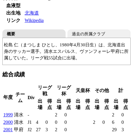
血液型
出生地
北海道
リンク
Wikipedia
概要
過去の所属クラブ
松島 仁（まつしま ひとし、1980年4月30日生）は、北海道出
身のサッカー選手。清水エスパルス、ヴァンフォーレ甲府に所
属していた。リーグ戦55試合に出場。
羊丘中
東海大一高
清水エスパルス
総合成績
ヴァンフォーレ甲府
十勝フェアスカイFC
リーグ
リーグ
天皇杯
その他
計
戦
杯
チー
年度
Div
ム
出
得
出
得
出
得
出
得
出
得
場
点
場
点
場
点
場
点
場
点
1999
清水
-
2
0
2
0
2000
清水
J1
4
0
0
0
2
0
6
0
2001
甲府
J2
27
3
2
0
29
3