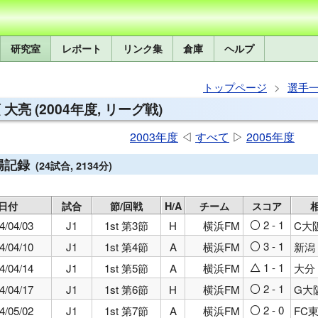
研究室
レポート
リンク集
倉庫
ヘルプ
トップページ
選手
 大亮 (2004年度, リーグ戦)
2003年度
◁
すべて
▷
2005年度
場記録
(24試合, 2134分)
日付
試合
節/回戦
H/A
チーム
スコア
2 - 1
4/04/03
J1
1st 第3節
H
横浜FM
C大
○
3 - 1
4/04/10
J1
1st 第4節
A
横浜FM
新潟
○
1 - 1
4/04/14
J1
1st 第5節
A
横浜FM
大分
△
2 - 1
4/04/17
J1
1st 第6節
H
横浜FM
G大
○
2 - 0
4/05/02
J1
1st 第7節
A
横浜FM
FC
○