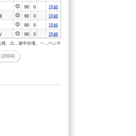
90
0
詳細
◎
阪
90
0
詳細
◎
90
0
詳細
◎
V
90
0
詳細
◎
先発、
…途中出場、
…ベンチ
△
－
2004)