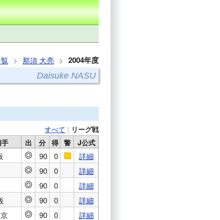
2004年度
一覧
那須 大亮
Daisuke NASU
すべて
|
リーグ戦
相手
出
分
得
警
J公式
阪
90
0
詳細
◎
■
90
0
詳細
◎
90
0
詳細
◎
阪
90
0
詳細
◎
東京
90
0
詳細
◎