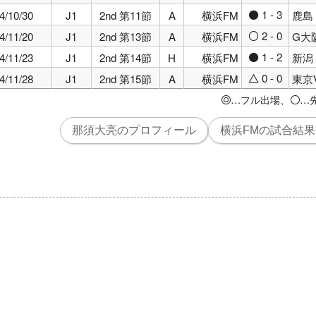
1 - 3
4/10/30
J1
2nd 第11節
A
横浜FM
鹿島
●
2 - 0
4/11/20
J1
2nd 第13節
A
横浜FM
G大
○
1 - 2
4/11/23
J1
2nd 第14節
H
横浜FM
新潟
●
0 - 0
4/11/28
J1
2nd 第15節
A
横浜FM
東京
△
…フル出場、
…
◎
○
那須大亮のプロフィール
横浜FMの試合結果 (