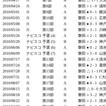
2010/04/17
J1
第7節
H
磐田
△
1 - 1
大
2010/04/24
J1
第8節
A
磐田
○
1 - 0
浦
2010/05/01
J1
第9節
A
磐田
●
0 - 1
横浜
2010/05/05
J1
第10節
H
磐田
○
2 - 1
広
2010/05/08
J1
第11節
A
磐田
●
0 - 3
神
2010/05/16
J1
第12節
H
磐田
○
3 - 1
川崎
2010/05/26
ナビスコ
予選 (4)
A
磐田
○
2 - 1
湘
2010/05/29
ナビスコ
予選 (5)
H
磐田
○
2 - 0
神
2010/06/06
ナビスコ
予選 (6)
A
磐田
●
0 - 2
清
2010/06/09
ナビスコ
予選 (7)
H
磐田
○
5 - 0
山
2010/07/17
J1
第13節
A
磐田
△
0 - 0
清
2010/07/24
J1
第14節
H
磐田
●
2 - 3
鹿
2010/07/28
J1
第15節
A
磐田
△
1 - 1
FC
2010/07/31
J1
第16節
H
磐田
●
0 - 3
C大
2010/08/07
J1
第17節
A
磐田
●
0 - 1
山
2010/08/15
J1
第18節
A
磐田
△
0 - 0
大
2010/08/18
J1
第19節
H
磐田
○
3 - 2
神
2010/08/22
J1
第20節
H
磐田
○
2 - 1
清