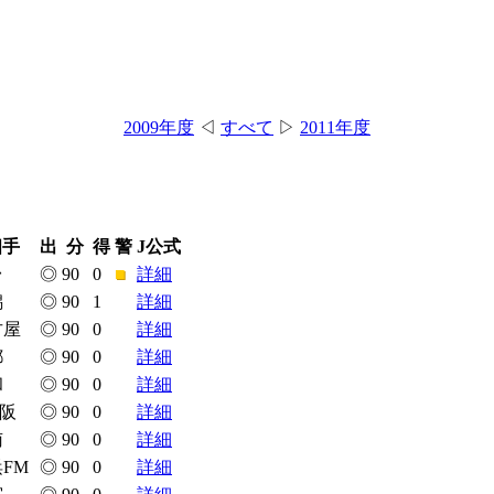
2009年度
◁
すべて
▷
2011年度
相手
出
分
得
警
J公式
台
◎
90
0
■
詳細
潟
◎
90
1
詳細
古屋
◎
90
0
詳細
都
◎
90
0
詳細
和
◎
90
0
詳細
大阪
◎
90
0
詳細
南
◎
90
0
詳細
FM
◎
90
0
詳細