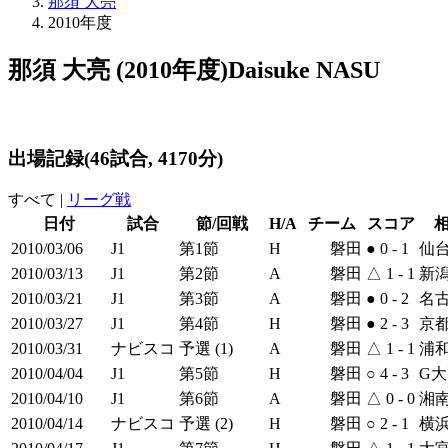
那須 大亮
2010年度
那須 大亮 (2010年度)
Daisuke NASU
出場記録
(46試合, 4170分)
すべて
|
リーグ戦
日付
試合
節/回戦
H/A
チーム
スコア
2010/03/06
J1
第1節
H
磐田
●
0 - 1
仙
2010/03/13
J1
第2節
A
磐田
△
1 - 1
新
2010/03/21
J1
第3節
A
磐田
●
0 - 2
名
2010/03/27
J1
第4節
H
磐田
●
2 - 3
京
2010/03/31
ナビスコ
予選 (1)
A
磐田
△
1 - 1
浦
2010/04/04
J1
第5節
H
磐田
○
4 - 3
G
2010/04/10
J1
第6節
A
磐田
△
0 - 0
湘
2010/04/14
ナビスコ
予選 (2)
H
磐田
○
2 - 1
横浜