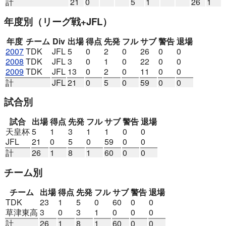
計
21
0
5
1
26
1
年度別
（リーグ戦+JFL）
年度
チーム
Div
出場
得点
先発
フル
サブ
警告
退場
2007
TDK
JFL
5
0
2
0
26
0
0
2008
TDK
JFL
3
0
1
0
22
0
0
2009
TDK
JFL
13
0
2
0
11
0
0
計
JFL
21
0
5
0
59
0
0
試合別
試合
出場
得点
先発
フル
サブ
警告
退場
天皇杯
5
1
3
1
1
0
0
JFL
21
0
5
0
59
0
0
計
26
1
8
1
60
0
0
チーム別
チーム
出場
得点
先発
フル
サブ
警告
退場
TDK
23
1
5
0
60
0
0
草津東高
3
0
3
1
0
0
0
計
26
1
8
1
60
0
0