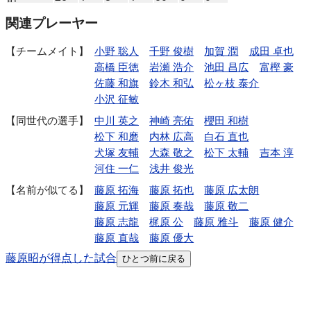
関連プレーヤー
チームメイト
小野 聡人
千野 俊樹
加賀 潤
成田 卓也
高橋 臣徳
岩瀬 浩介
池田 昌広
富樫 豪
佐藤 和旗
鈴木 和弘
松ヶ枝 泰介
小沢 征敏
同世代の選手
中川 英之
神崎 亮佑
櫻田 和樹
松下 和磨
内林 広高
白石 直也
犬塚 友輔
大森 敬之
松下 太輔
吉本 淳
河住 一仁
浅井 俊光
名前が似てる
藤原 拓海
藤原 拓也
藤原 広太朗
藤原 元輝
藤原 奏哉
藤原 敬二
藤原 志龍
梶原 公
藤原 雅斗
藤原 健介
藤原 直哉
藤原 優大
藤原昭が得点した試合
ひとつ前に戻る