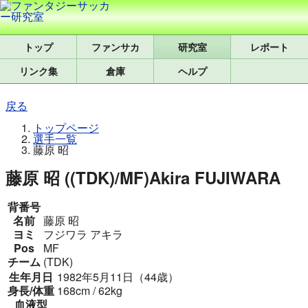
トップ
研究室
レポート
リンク集
倉庫
ヘルプ
戻る
トップページ
選手一覧
藤原 昭
藤原 昭 ((TDK)/MF)
Akira FUJIWARA
背番号
名前
藤原 昭
ヨミ
フジワラ アキラ
Pos
MF
チーム
(TDK)
生年月日
1982年5月11日（44歳）
身長/体重
168cm / 62kg
血液型