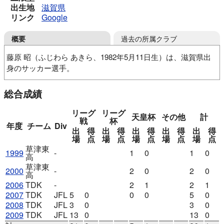
出生地
滋賀県
リンク
Google
過去の所属クラブ
概要
藤原 昭（ふじわら あきら、1982年5月11日生）は、滋賀県出
身のサッカー選手。
菩提寺スポーツ少年団
甲西北中
草津東高
総合成績
静岡産業大
滋賀FC
TDK SC
レイジェンド滋賀FC
リーグ
リーグ
天皇杯
その他
計
戦
杯
年度
チーム
Div
出
得
出
得
出
得
出
得
出
得
場
点
場
点
場
点
場
点
場
点
草津東
1999
-
1
0
1
0
高
草津東
2000
-
2
0
2
0
高
2006
TDK
-
2
1
2
1
2007
TDK
JFL
5
0
0
0
5
0
2008
TDK
JFL
3
0
3
0
2009
TDK
JFL
13
0
13
0