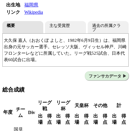
出生地
福岡県
リンク
Wikipedia
概要
主な受賞歴
過去の所属クラ
ブ
大久保 嘉人（おおくぼ よしと、1982年6月9日生）は、福岡県
出身の元サッカー選手。セレッソ大阪、ヴィッセル神戸、川崎
フロンターレなどに所属していた。リーグ戦525試合、日本代
表60試合に出場。
苅田サッカースポーツ少年団
国見中
国見高
セレッソ大阪
RCDマジョルカ（スペイン）
ファンサカデータ
セレッソ大阪
ヴィッセル神戸
総合成績
ヴォルフスブルグ（ドイツ）
ヴィッセル神戸
川崎フロンターレ
FC東京
川崎フロンターレ
ジュビロ磐田
東京ヴェルディ
セレッソ大阪
リーグ
リーグ
天皇杯
その他
計
戦
杯
チー
年度
Div
ム
出
得
出
得
出
得
出
得
出
得
場
点
場
点
場
点
場
点
場
点
国見