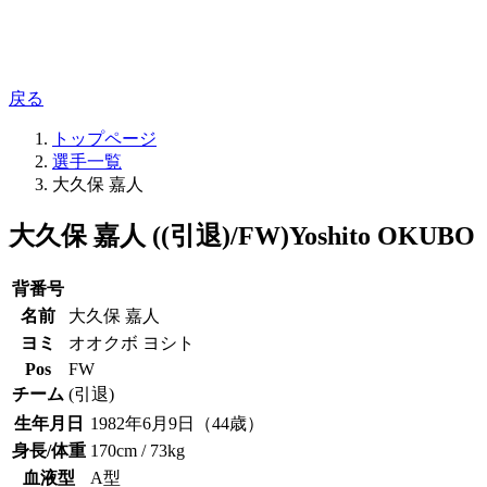
戻る
トップページ
選手一覧
大久保 嘉人
大久保 嘉人 ((引退)/FW)
Yoshito OKUBO
背番号
名前
大久保 嘉人
ヨミ
オオクボ ヨシト
Pos
FW
チーム
(引退)
生年月日
1982年6月9日（44歳）
身長/体重
170cm / 73kg
血液型
A型