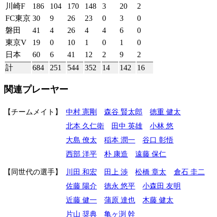
川崎F
186
104
170
148
3
20
2
FC東京
30
9
26
23
0
3
0
磐田
41
4
26
4
4
6
0
東京V
19
0
10
1
0
1
0
日本
60
6
41
12
2
9
2
計
684
251
544
352
14
142
16
関連プレーヤー
チームメイト
中村 憲剛
森谷 賢太郎
徳重 健太
北本 久仁衛
田中 英雄
小林 悠
大島 僚太
稲本 潤一
谷口 彰悟
西部 洋平
朴 康造
遠藤 保仁
同世代の選手
川田 和宏
田上 渉
松橋 章太
倉石 圭二
佐藤 陽介
徳永 悠平
小森田 友明
近藤 健一
蒲原 達也
木藤 健太
片山 奨典
亀ヶ渕 幹