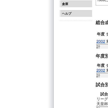
倉庫
読売日
ヘルプ
総合
年度
2002
計
年度
年度
2002
計
試合
試合
リーグ
天皇杯