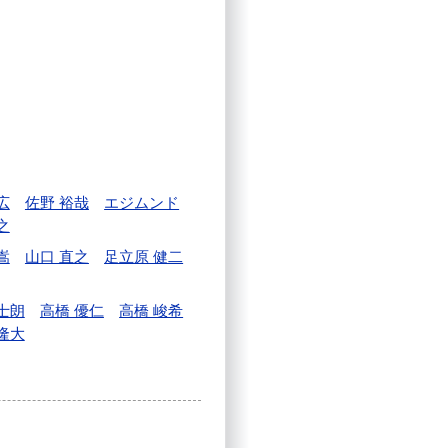
広
佐野 裕哉
エジムンド
之
嵩
山口 直之
足立原 健二
士朗
高橋 優仁
高橋 峻希
隆大