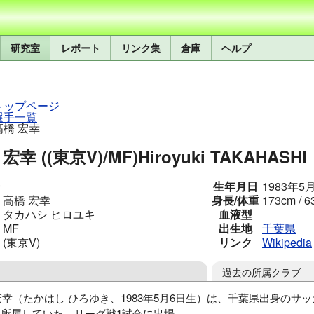
研究室
レポート
リンク集
倉庫
ヘルプ
トップページ
選手一覧
高橋 宏幸
宏幸 ((東京V)/MF)
Hiroyuki TAKAHASHI
生年月日
1983年5
高橋 宏幸
身長/体重
173cm / 6
タカハシ ヒロユキ
血液型
MF
出生地
千葉県
(東京V)
リンク
Wikipedia
過去の所属クラブ
宏幸（たかはし ひろゆき、1983年5月6日生）は、千葉県出身のサ
9に所属していた。リーグ戦1試合に出場。