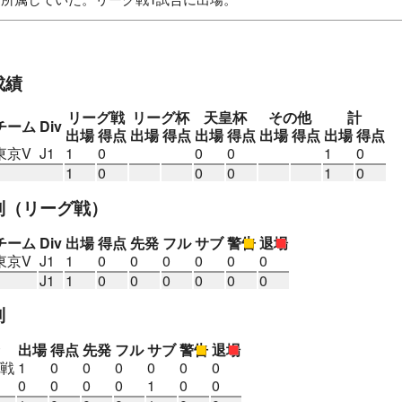
本サッカークラブ・レスチ
流通経済大付属柏高
東京ヴェルディ1
成績
リーグ戦
リーグ杯
天皇杯
その他
計
チーム
Div
出場
得点
出場
得点
出場
得点
出場
得点
出場
得点
東京V
J1
1
0
0
0
1
0
1
0
0
0
1
0
別
（リーグ戦）
チーム
Div
出場
得点
先発
フル
サブ
警告
退場
東京V
J1
1
0
0
0
0
0
0
J1
1
0
0
0
0
0
0
別
出場
得点
先発
フル
サブ
警告
退場
戦
1
0
0
0
0
0
0
0
0
0
0
1
0
0