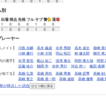
1
0
0
0
1
0
0
ム別
出場
得点
先発
フル
サブ
警告
退場
1
0
0
0
1
0
0
1
0
0
0
1
0
0
プレーヤー
ムメイト
川島 永嗣
高木 義成
永井 秀樹
高木 成太
柴崎 貴
小林 慶行
小林 大悟
羽山 拓巳
林 健太郎
柳沢 将
代の選手
矢澤 貴浩
船山 祐二
深津 康太
阿部 琢久哉
阿部 
近藤 祐介
鶴岡 学
赤井 秀行
河合 悠一
飯田 真輝
が似てる
高橋 弘章
高橋 周也
高橋 秀典
高橋 宏季
高橋 剣
高崎 寛之
高橋 真一郎
高橋 成樹
高橋 優希
高橋 
幸が得点した試合
ひとつ前に戻る