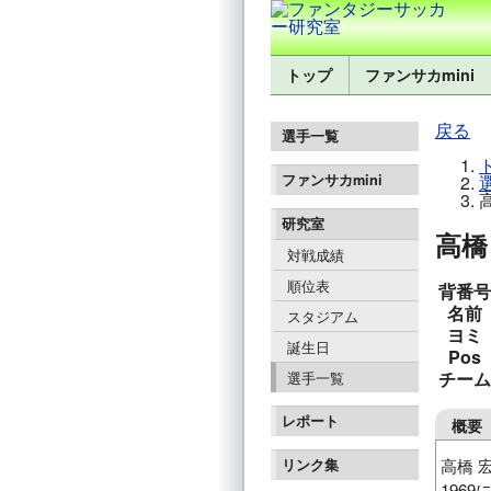
トップ
ファンサカmini
戻る
選手一覧
ファンサカmini
研究室
高橋 
対戦成績
順位表
背番号
名前
スタジアム
ヨミ
誕生日
Pos
チーム
選手一覧
レポート
概要
高橋 
リンク集
196