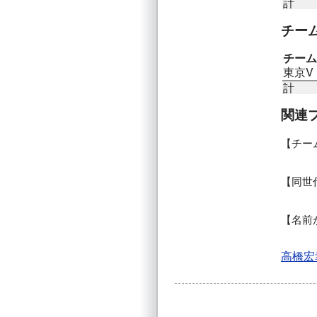
計
チー
チーム
東京V
計
関連
チー
同世
名前
高橋宏