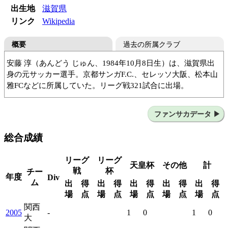
出生地
滋賀県
リンク
Wikipedia
概要
過去の所属クラブ
安藤 淳（あんどう じゅん、1984年10月8日生）は、滋賀県出
身の元サッカー選手。京都サンガF.C.、セレッソ大阪、松本山
雅FCなどに所属していた。リーグ戦321試合に出場。
野洲ジュニアFC
セゾンFC
静岡学園高
関西大
京都サンガF.C.
セレッソ大阪
松本山雅FC
ファンサカデータ
愛媛FC
京都サンガF.C.
総合成績
リーグ
リーグ
天皇杯
その他
計
戦
杯
チー
年度
Div
ム
出
得
出
得
出
得
出
得
出
得
場
点
場
点
場
点
場
点
場
点
関西
2005
-
1
0
1
0
大