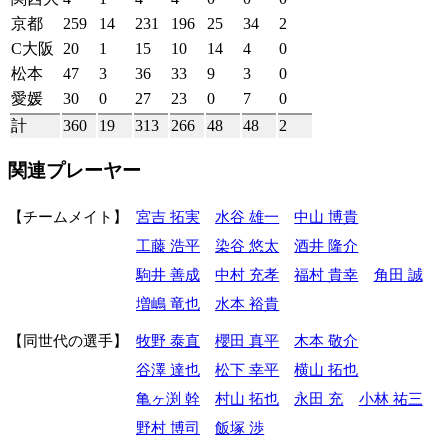
京都
259
14
231
196
25
34
2
C大阪
20
1
15
10
14
4
0
松本
47
3
36
33
9
3
0
愛媛
30
0
27
23
0
7
0
計
360
19
313
266
48
48
2
関連プレーヤー
チームメイト
宮吉 拓実
水谷 雄一
中山 博貴
工藤 浩平
染谷 悠太
酒井 隆介
駒井 善成
中村 充孝
福村 貴幸
角田 誠
増嶋 竜也
水本 裕貴
同世代の選手
牧野 泰直
櫻田 真平
木本 敬介
谷澤 達也
松下 幸平
横山 拓也
亀ヶ渕 幹
村山 拓也
永田 充
小林 祐三
野村 博司
飯塚 渉