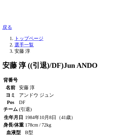
戻る
トップページ
選手一覧
安藤 淳
安藤 淳 ((引退)/DF)
Jun ANDO
背番号
名前
安藤 淳
ヨミ
アンドウ ジュン
Pos
DF
チーム
(引退)
生年月日
1984年10月8日（41歳）
身長/体重
178cm / 72kg
血液型
B型