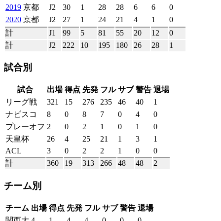
2019
京都
J2
30
1
28
28
6
6
0
2020
京都
J2
27
1
24
21
4
1
0
計
J1
99
5
81
55
20
12
0
計
J2
222
10
195
180
26
28
1
試合別
試合
出場
得点
先発
フル
サブ
警告
退場
リーグ戦
321
15
276
235
46
40
1
ナビスコ
8
0
8
7
0
4
0
プレーオフ
2
0
2
1
0
1
0
天皇杯
26
4
25
21
1
3
1
ACL
3
0
2
2
1
0
0
計
360
19
313
266
48
48
2
チーム別
チーム
出場
得点
先発
フル
サブ
警告
退場
関西大
4
1
4
4
0
0
0