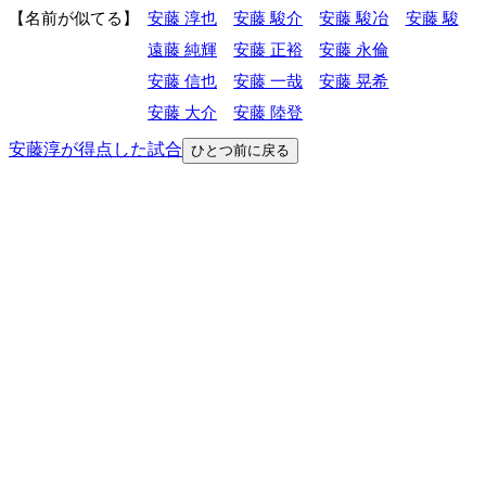
名前が似てる
安藤 淳也
安藤 駿介
安藤 駿冶
安藤 駿
遠藤 純輝
安藤 正裕
安藤 永倫
安藤 信也
安藤 一哉
安藤 晃希
安藤 大介
安藤 陸登
安藤淳が得点した試合
ひとつ前に戻る