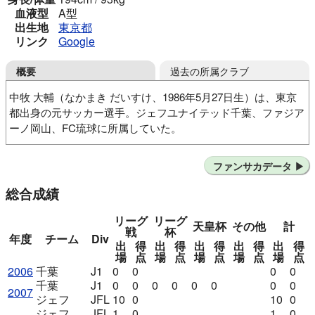
血液型
A型
出生地
東京都
リンク
Google
過去の所属クラブ
概要
中牧 大輔（なかまき だいすけ、1986年5月27日生）は、東京
都出身の元サッカー選手。ジェフユナイテッド千葉、ファジア
ーノ岡山、FC琉球に所属していた。
宝塚FC
東京学館浦安高
ジェフユナイテッド千葉
ファンサカデータ
ジェフユナイテッド千葉アマチュア
ジェフユナイテッド千葉
ジェフ・クラブ
総合成績
ジェフユナイテッド千葉
ジェフリザーブズ
ジェフユナイテッド千葉
ジェフリザーブズ
リーグ
リーグ
天皇杯
その他
計
ジェフユナイテッド千葉
ジェフリザーブズ
戦
杯
年度
チーム
Div
ジェフユナイテッド千葉
ジェフリザーブズ
出
得
出
得
出
得
出
得
出
得
場
点
場
点
場
点
場
点
場
点
ジェフユナイテッド千葉
ファジアーノ岡山
2006
千葉
J1
0
0
0
0
ファジアーノ岡山ネクスト
FC琉球
千葉
J1
0
0
0
0
0
0
0
0
2007
ジェフ
JFL
10
0
10
0
ジェフ
JFL
1
0
1
0