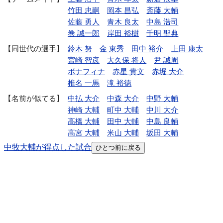
竹田 忠嗣
岡本 昌弘
斎藤 大輔
佐藤 勇人
青木 良太
中島 浩司
巻 誠一郎
岸田 裕樹
千明 聖典
同世代の選手
鈴木 努
金 東秀
田中 裕介
上田 康太
宮崎 智彦
大久保 将人
尹 誠周
ボナフィナ
赤星 貴文
赤堀 大介
椎名 一馬
滝 裕徳
名前が似てる
中払 大介
中森 大介
中野 大輔
神崎 大輔
町中 大輔
中川 大介
高橋 大輔
田中 大輔
中島 良輔
高宮 大輔
米山 大輔
坂田 大輔
中牧大輔が得点した試合
ひとつ前に戻る