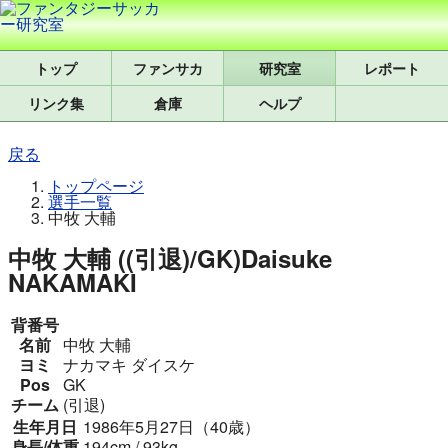
トップ
研究室
レポート
リンク集
倉庫
ヘルプ
戻る
トップページ
選手一覧
中牧 大輔
中牧 大輔 ((引退)/GK)
Daisuke
NAKAMAKI
背番号
名前
中牧 大輔
ヨミ
ナカマキ ダイスケ
Pos
GK
チーム
(引退)
生年月日
1986年5月27日（40歳）
身長/体重
194cm / 93kg