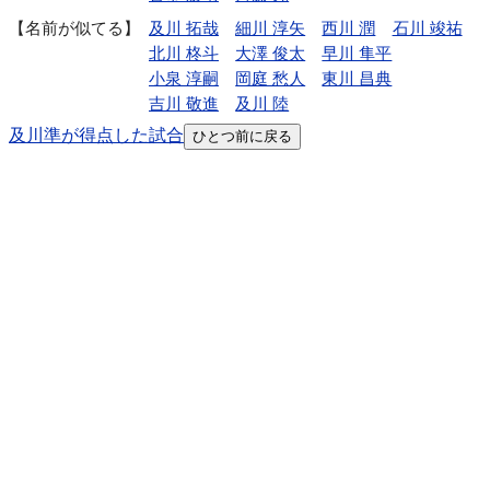
名前が似てる
及川 拓哉
細川 淳矢
西川 潤
石川 竣祐
北川 柊斗
大澤 俊太
早川 隼平
小泉 淳嗣
岡庭 愁人
東川 昌典
吉川 敬進
及川 陸
及川準が得点した試合
ひとつ前に戻る