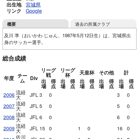
出生地
宮城県
リンク
Google
過去の所属クラブ
概要
及川 準（おいかわ じゅん、1987年5月12日生）は、宮城県出
身のサッカー選手。
利府高
流通経済大
佐川印刷SC
総合成績
リーグ
リーグ
天皇杯
その他
計
戦
杯
チー
年度
Div
ム
出
得
出
得
出
得
出
得
出
得
場
点
場
点
場
点
場
点
場
点
流経
2006
JFL
3
0
3
0
大
流経
2007
JFL
5
0
5
0
大
流経
2008
JFL
6
0
6
0
大
流経
2009
JFL
15
0
1
0
16
0
大
佐川