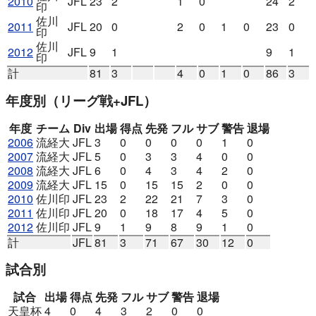
2010
JFL
23
2
1
0
24
2
印
佐川
2011
JFL
20
0
2
0
1
0
23
0
印
佐川
2012
JFL
9
1
9
1
印
計
81
3
4
0
1
0
86
3
年度別
（リーグ戦+JFL）
年度
チーム
Div
出場
得点
先発
フル
サブ
警告
退場
2006
流経大
JFL
3
0
0
0
0
1
0
2007
流経大
JFL
5
0
3
3
4
0
0
2008
流経大
JFL
6
0
4
3
4
2
0
2009
流経大
JFL
15
0
15
15
2
0
0
2010
佐川印
JFL
23
2
22
21
7
3
0
2011
佐川印
JFL
20
0
18
17
4
5
0
2012
佐川印
JFL
9
1
9
8
9
1
0
計
JFL
81
3
71
67
30
12
0
試合別
試合
出場
得点
先発
フル
サブ
警告
退場
天皇杯
4
0
4
3
2
0
0