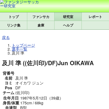
トップ
研究室
レポート
リンク集
倉庫
ヘルプ
戻る
トップページ
選手一覧
及川 準
及川 準 ((佐川印)/DF)
Jun OIKAWA
背番号
名前
及川 準
ヨミ
オイカワ ジュン
Pos
DF
チーム
(佐川印)
生年月日
1987年5月12日（39歳）
身長/体重
175cm / 68kg
血液型
B型