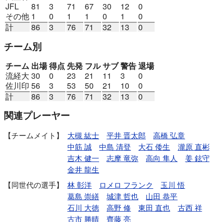
JFL
81
3
71
67
30
12
0
その他
1
0
1
1
0
1
0
計
86
3
76
71
32
13
0
チーム別
チーム
出場
得点
先発
フル
サブ
警告
退場
流経大
30
0
23
21
11
3
0
佐川印
56
3
53
50
21
10
0
計
86
3
76
71
32
13
0
関連プレーヤー
チームメイト
大槻 紘士
平井 晋太郎
高橋 弘章
中筋 誠
中島 清登
大石 倭生
瀧原 直彬
吉木 健一
志摩 竜弥
高向 隼人
姜 鉉守
金井 龍生
同世代の選手
林 彰洋
ロメロ フランク
玉川 悟
葛島 崇繕
城津 哲也
山田 恭平
石川 大徳
高野 修
東田 直也
古西 祥
古市 勝晴
齊藤 亮