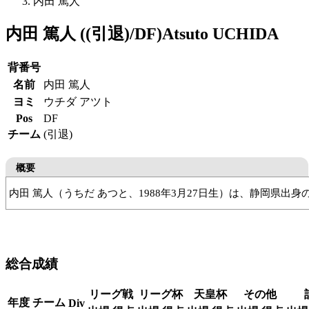
内田 篤人
内田 篤人 ((引退)/DF)
Atsuto UCHIDA
背番号
名前
内田 篤人
ヨミ
ウチダ アツト
Pos
DF
チーム
(引退)
概要
内田 篤人（うちだ あつと、1988年3月27日生）は、静岡県
函南SSS
函南中
清水東高
鹿島アントラーズ
FCシャルケ
総合成績
リーグ戦
リーグ杯
天皇杯
その他
年度
チーム
Div