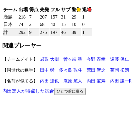
チーム
出場
得点
先発
フル
サブ
警告
退場
鹿島
218
7
207
157
31
29
1
日本
74
2
68
40
15
10
0
計
292
9
275
197
46
39
1
関連プレーヤー
チームメイト
岩政 大樹
曽ヶ端 準
今野 泰幸
遠藤 保仁
同世代の選手
田中 舜
多々良 敦斗
荒田 智之
菊岡 拓朗
名前が似てる
内田 達也
庵原 篤人
内田 宝寿
内田 謙一
内田篤人が得点した試合
ひとつ前に戻る