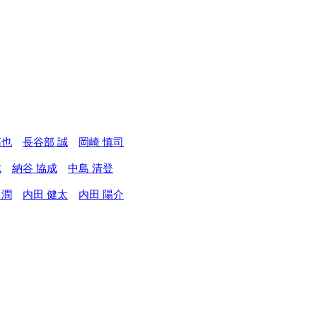
拓也
長谷部 誠
岡崎 慎司
志
納谷 協成
中島 清登
 潤
内田 健太
内田 陽介