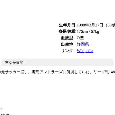
生年月日
1988年3月27日（38
身長/体重
176cm / 67kg
血液型
O型
出生地
静岡県
リンク
Wikipedia
主な受賞歴
出身の元サッカー選手。鹿島アントラーズに所属していた。リーグ戦14
04（ドイツ）
1.FC ウニオンベルリン（ドイツ）
鹿島アントラ
計