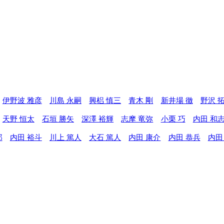
伊野波 雅彦
川島 永嗣
興梠 慎三
青木 剛
新井場 徹
野沢 
天野 恒太
石垣 勝矢
深澤 裕輝
志摩 竜弥
小栗 巧
内田 和
郎
内田 裕斗
川上 篤人
大石 篤人
内田 康介
内田 恭兵
内田