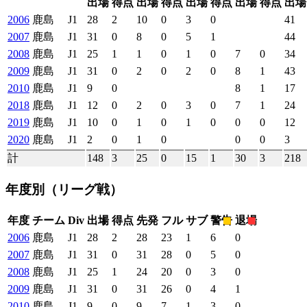
出場
得点
出場
得点
出場
得点
出場
得点
出場
2006
鹿島
J1
28
2
10
0
3
0
41
2007
鹿島
J1
31
0
8
0
5
1
44
2008
鹿島
J1
25
1
1
0
1
0
7
0
34
2009
鹿島
J1
31
0
2
0
2
0
8
1
43
2010
鹿島
J1
9
0
8
1
17
2018
鹿島
J1
12
0
2
0
3
0
7
1
24
2019
鹿島
J1
10
0
1
0
1
0
0
0
12
2020
鹿島
J1
2
0
1
0
0
0
3
計
148
3
25
0
15
1
30
3
218
年度別
（リーグ戦）
年度
チーム
Div
出場
得点
先発
フル
サブ
警告
退場
2006
鹿島
J1
28
2
28
23
1
6
0
2007
鹿島
J1
31
0
31
28
0
5
0
2008
鹿島
J1
25
1
24
20
0
3
0
2009
鹿島
J1
31
0
31
26
0
4
1
2010
鹿島
J1
9
0
9
7
1
3
0