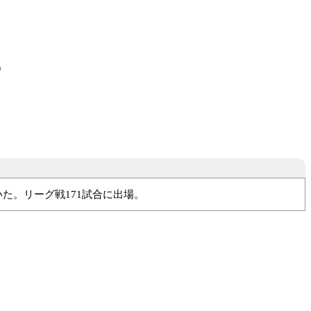
）
いた。リーグ戦171試合に出場。
ヤス岡崎
富山新庄クラブ