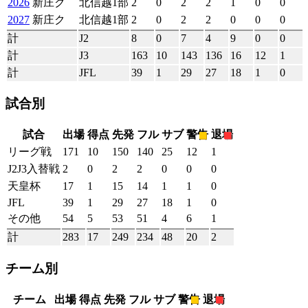
2026
新庄ク
北信越1部
2
0
2
2
1
0
0
2027
新庄ク
北信越1部
2
0
2
2
0
0
0
計
J2
8
0
7
4
9
0
0
計
J3
163
10
143
136
16
12
1
計
JFL
39
1
29
27
18
1
0
試合別
試合
出場
得点
先発
フル
サブ
警告
退場
リーグ戦
171
10
150
140
25
12
1
J2J3入替戦
2
0
2
2
0
0
0
天皇杯
17
1
15
14
1
1
0
JFL
39
1
29
27
18
1
0
その他
54
5
53
51
4
6
1
計
283
17
249
234
48
20
2
チーム別
チーム
出場
得点
先発
フル
サブ
警告
退場