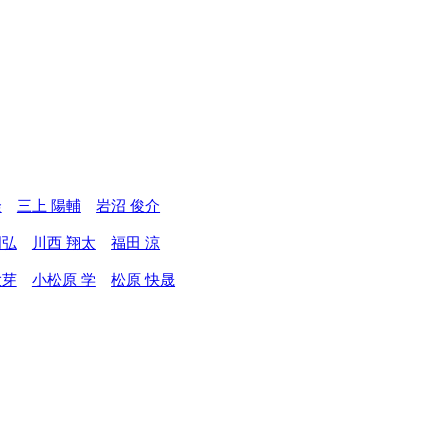
隆
三上 陽輔
岩沼 俊介
明弘
川西 翔太
福田 涼
大芽
小松原 学
松原 快晟