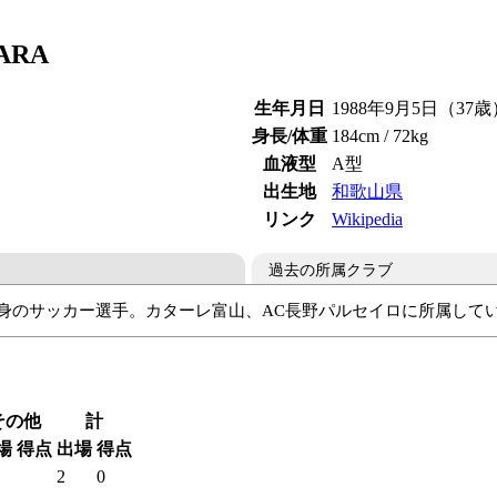
BARA
生年月日
1988年9月5日（37歳
身長/体重
184cm / 72kg
血液型
A型
出生地
和歌山県
リンク
Wikipedia
過去の所属クラブ
県出身のサッカー選手。カターレ富山、AC長野パルセイロに所属して
大
カターレ富山
AC長野パルセイロ
カターレ富山
FCマル
その他
計
場
得点
出場
得点
2
0