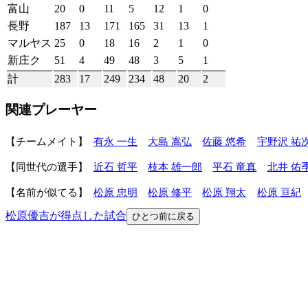
富山
20
0
11
5
12
1
0
長野
187
13
171
165
31
13
1
マルヤス
25
0
18
16
2
1
0
新庄ク
51
4
49
48
3
5
1
計
283
17
249
234
48
20
2
関連プレーヤー
チームメイト
有永 一生
大島 嵩弘
佐藤 悠希
宇野沢 祐
同世代の選手
近石 哲平
枝本 雄一郎
平石 竜真
北井 佑
名前が似てる
松原 忠明
松原 修平
松原 翔太
松原 亘紀
松原優吉が得点した試合
ひとつ前に戻る