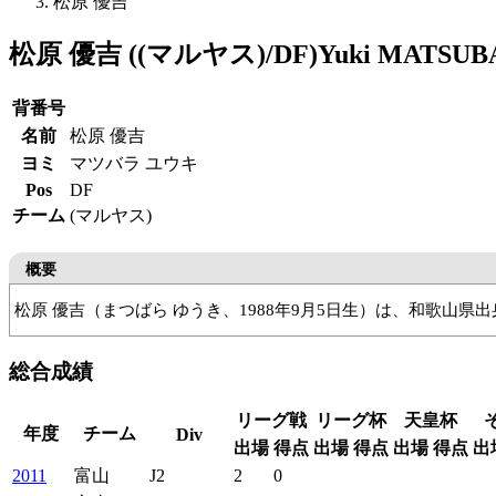
松原 優吉
松原 優吉 ((マルヤス)/DF)
Yuki MATSU
背番号
名前
松原 優吉
ヨミ
マツバラ ユウキ
Pos
DF
チーム
(マルヤス)
概要
松原 優吉（まつばら ゆうき、1988年9月5日生）は、和歌山
西部小
FCエクセルクォーレ伊都
近畿大附属和歌山高
近畿
総合成績
リーグ戦
リーグ杯
天皇杯
年度
チーム
Div
出場
得点
出場
得点
出場
得点
出
2011
富山
J2
2
0