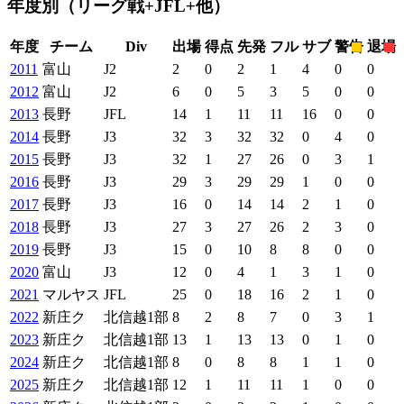
年度別
（リーグ戦+JFL+他）
年度
チーム
Div
出場
得点
先発
フル
サブ
警告
退場
2011
富山
J2
2
0
2
1
4
0
0
2012
富山
J2
6
0
5
3
5
0
0
2013
長野
JFL
14
1
11
11
16
0
0
2014
長野
J3
32
3
32
32
0
4
0
2015
長野
J3
32
1
27
26
0
3
1
2016
長野
J3
29
3
29
29
1
0
0
2017
長野
J3
16
0
14
14
2
1
0
2018
長野
J3
27
3
27
26
2
3
0
2019
長野
J3
15
0
10
8
8
0
0
2020
富山
J3
12
0
4
1
3
1
0
2021
マルヤス
JFL
25
0
18
16
2
1
0
2022
新庄ク
北信越1部
8
2
8
7
0
3
1
2023
新庄ク
北信越1部
13
1
13
13
0
1
0
2024
新庄ク
北信越1部
8
0
8
8
1
1
0
2025
新庄ク
北信越1部
12
1
11
11
1
0
0