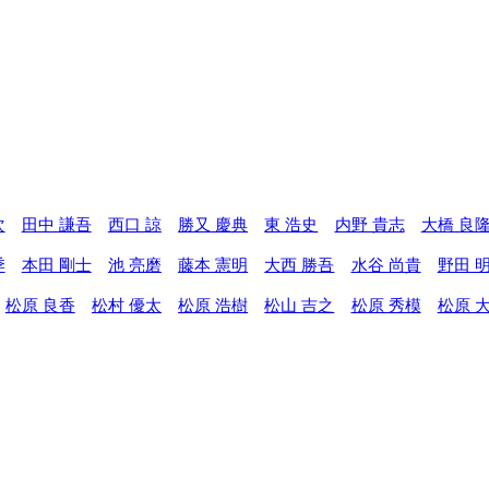
次
田中 謙吾
西口 諒
勝又 慶典
東 浩史
内野 貴志
大橋 良
季
本田 剛士
池 亮磨
藤本 憲明
大西 勝吾
水谷 尚貴
野田 
松原 良香
松村 優太
松原 浩樹
松山 吉之
松原 秀模
松原 