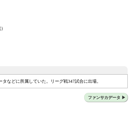
歳）
ニータなどに所属していた。リーグ戦347試合に出場。
長野パルセイロ
ファンサカデータ