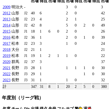
出場
得点
出場
得点
出場
得点
出場
得点
出場
2009
明治大
-
3
0
3
2012
山形
J2
40
6
2
0
42
2013
山形
J2
23
4
2
1
25
2014
山形
J2
42
8
5
0
2
0
49
2015
山形
J1
18
1
6
0
2
0
26
2016
松本
J2
36
1
2
0
1
0
39
2017
松本
J2
23
3
1
0
24
2018
大分
J2
21
1
21
2019
松本
J1
19
1
2
1
1
0
22
2020
群馬
J2
37
3
37
2021
長野
J3
28
1
1
1
1
0
30
2022
長野
J3
29
1
1
0
30
2023
長野
J3
31
1
1
0
32
計
347
31
8
1
20
2
5
0
380
年度別
（リーグ戦）
年度
チーム
Div
出場
得点
先発
フル
サブ
警告
退場