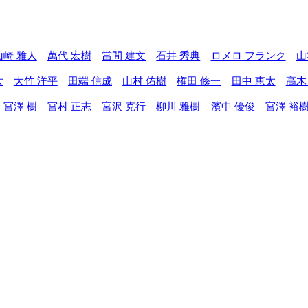
山崎 雅人
萬代 宏樹
當間 建文
石井 秀典
ロメロ フランク
山
太
大竹 洋平
田端 信成
山村 佑樹
権田 修一
田中 恵太
高木
宮澤 樹
宮村 正志
宮沢 克行
柳川 雅樹
濱中 優俊
宮澤 裕