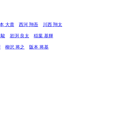
本 大貴
西河 翔吾
川西 翔太
 駿
岩渕 良太
稲葉 基輝
樹
柳沢 将之
阪本 将基