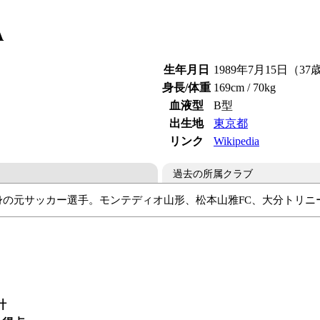
A
生年月日
1989年7月15日（37
身長/体重
169cm / 70kg
血液型
B型
出生地
東京都
リンク
Wikipedia
過去の所属クラブ
都出身の元サッカー選手。モンテディオ山形、松本山雅FC、大分トリ
雅FC
大分トリニータ
松本山雅FC
ザスパクサツ群馬
AC
計