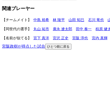
関連プレーヤー
チームメイト
中島 裕希
林 陵平
山田 拓巳
石川 竜也
同世代の選手
丸山 祐市
廣永 遼太郎
田中 奏一
椋原 健
名前が似てる
宮下 真洋
宮沢 正史
宮阪 淳也
宮内 真輝
宮阪政樹が得点した試合
ひとつ前に戻る