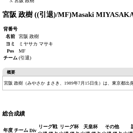
宮阪 政樹
宮阪 政樹 ((引退)/MF)
Masaki MIYASAK
背番号
名前
宮阪 政樹
ヨミ
ミヤサカ マサキ
Pos
MF
チーム
(引退)
概要
宮阪 政樹（みやさか まさき、1989年7月15日生）は、東京
FC東京U-15
FC東京U-18
明治大
モンテディオ山形
松本山
総合成績
リーグ戦
リーグ杯
天皇杯
その他
年度
チーム
Div