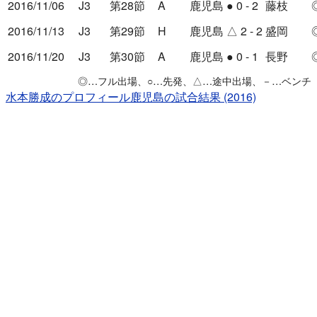
2016/11/06
J3
第28節
A
鹿児島
●
0 - 2
藤枝
2016/11/13
J3
第29節
H
鹿児島
△
2 - 2
盛岡
2016/11/20
J3
第30節
A
鹿児島
●
0 - 1
長野
◎
…フル出場、
○
…先発、
△
…途中出場、
－
…ベンチ
水本勝成のプロフィール
鹿児島の試合結果 (2016)