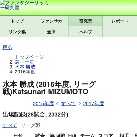
トップ
研究室
レポート
リンク集
倉庫
ヘルプ
戻る
トップページ
選手一覧
水本 勝成
2016年度
水本 勝成 (2016年度, リーグ
戦)
Katsunari MIZUMOTO
2015年度
◁
すべて
▷
2017年度
出場記録
(26試合, 2332分)
すべて
|
リーグ戦
日付
試合
節/回戦
H/A
チーム
スコア
相手