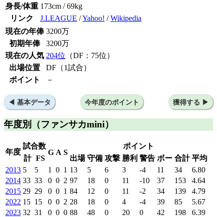
身長/体重
173cm / 69kg
リンク
J.LEAGUE
/
Yahoo!
/
Wikipedia
現在の年俸
3200万
初期年俸
3200万
現在の人気
204位
（DF：75位）
出場位置
DF（1試合）
ポイント
－
基本データ
今年度のポイント
獲得する
年度別
（ファンサカmini）
試合数
ポイント
年度
G
A
S
計
FS
出場
守備
攻撃
勝利
警告
ボー
合計
平均
2013
5
5
1
0
1
13
5
6
3
-4
11
34
6.80
2014
33
33
0
0
2
97
18
0
11
-10
37
153
4.64
2015
29
29
0
0
1
84
12
0
11
-2
34
139
4.79
2022
15
15
0
0
2
28
18
0
4
-4
39
85
5.67
2023
32
31
0
0
0
88
48
0
20
0
42
198
6.39