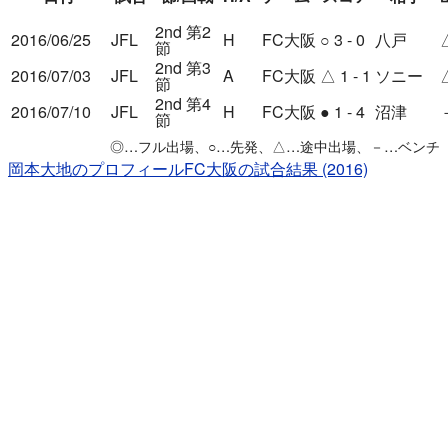
2nd 第2
2016/06/25
JFL
H
FC大阪
○
3 - 0
八戸
節
2nd 第3
2016/07/03
JFL
A
FC大阪
△
1 - 1
ソニー
節
2nd 第4
2016/07/10
JFL
H
FC大阪
●
1 - 4
沼津
節
◎
…フル出場、
○
…先発、
△
…途中出場、
－
…ベンチ
岡本大地のプロフィール
FC大阪の試合結果 (2016)