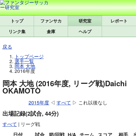
トップ
研究室
レポート
リンク集
倉庫
ヘルプ
戻る
トップページ
選手一覧
岡本 大地
2016年度
岡本 大地 (2016年度, リーグ戦)
Daichi
OKAMOTO
2015年度
◁
すべて
▷ これ以後なし
出場記録
(2試合, 44分)
すべて
|
リーグ戦
日付
試合
節/回戦
H/A
チーム
スコア
相手