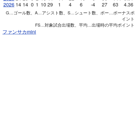
2026
14
14
0
1
10
29
1
4
6
-4
27
63
4.36
G…ゴール数、A…アシスト数、S…シュート数、ボー…ボーナスポ
イント
FS…対象試合出場数、平均…出場時の平均ポイント
ファンサカmini