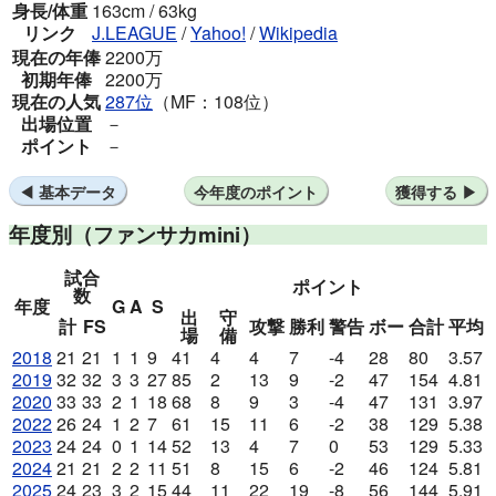
身長/体重
163cm / 63kg
リンク
J.LEAGUE
/
Yahoo!
/
Wikipedia
現在の年俸
2200万
初期年俸
2200万
現在の人気
287位
（MF：108位）
出場位置
－
ポイント
－
基本データ
今年度のポイント
獲得する
年度別
（ファンサカmini）
試合
ポイント
数
年度
G
A
S
出
守
計
FS
攻撃
勝利
警告
ボー
合計
平均
場
備
2018
21
21
1
1
9
41
4
4
7
-4
28
80
3.57
2019
32
32
3
3
27
85
2
13
9
-2
47
154
4.81
2020
33
33
2
1
18
68
8
9
3
-4
47
131
3.97
2022
26
24
1
2
7
61
15
11
6
-2
38
129
5.38
2023
24
24
0
1
14
52
13
4
7
0
53
129
5.33
2024
21
21
2
2
11
51
8
15
6
-2
46
124
5.81
2025
24
23
3
2
15
44
11
22
19
-8
56
144
5.91