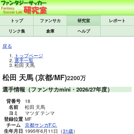
トップ
研究室
レポート
リンク集
倉庫
ヘルプ
戻る
トップページ
選手一覧
松田 天馬
松田 天馬 (京都/MF)
2200万
選手情報
（ファンサカmini・2026/27年度）
背番号
18
名前
松田 天馬
ヨミ
マツダ テンマ
登録位置
MF
チーム
京都サンガF.C.
生年月日
1995年6月11日（
31歳
）