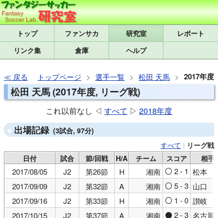
トップ
研究室
レポート
リンク集
倉庫
ヘルプ
2017年度
戻る
トップページ
選手一覧
松田 天馬
松田 天馬 (2017年度, リーグ戦)
これ以前なし ◁
すべて
▷
2018年度
出場記録
(3試合, 97分)
すべて
|
リーグ戦
日付
試合
節/回戦
H/A
チーム
スコア
相手
2 - 1
2017/08/05
J2
第26節
H
湘南
松本
○
5 - 3
2017/09/09
J2
第32節
A
湘南
山口
○
1 - 0
2017/09/16
J2
第33節
H
湘南
讃岐
○
2 - 3
2017/10/15
J2
第37節
A
湘南
名古屋
●