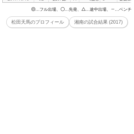
…フル出場、
…先発、
…途中出場、
…ベンチ
◎
○
△
－
松田天馬のプロフィール
湘南の試合結果 (2017)