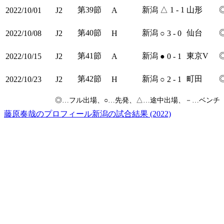
第39節
新潟
△
1 - 1
山形
2022/10/01
J2
A
第40節
新潟
仙台
2022/10/08
J2
H
○
3 - 0
第41節
新潟
東京V
2022/10/15
J2
A
●
0 - 1
第42節
新潟
町田
2022/10/23
J2
H
○
2 - 1
◎
…フル出場、
○
…先発、
△
…途中出場、
－
…ベンチ
藤原奏哉のプロフィール
新潟の試合結果 (2022)