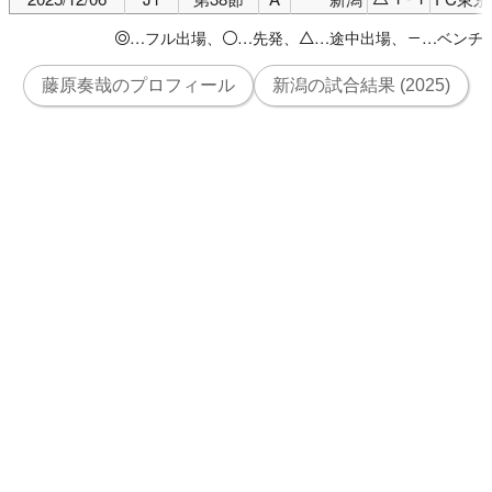
…フル出場、
…先発、
…途中出場、
…ベンチ
◎
○
△
－
藤原奏哉のプロフィール
新潟の試合結果 (2025)