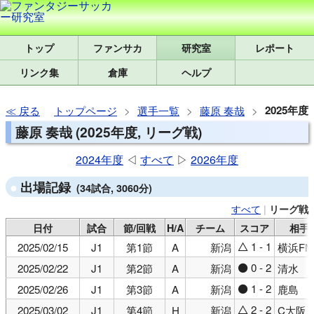
トップ
研究室
レポート
リンク集
倉庫
ヘルプ
2025年度
戻る
トップページ
選手一覧
藤原 奏哉
藤原 奏哉 (2025年度, リーグ戦)
2024年度
◁
すべて
▷
2026年度
出場記録
(34試合, 3060分)
すべて
|
リーグ戦
日付
試合
節/回戦
H/A
チーム
スコア
相手
1 - 1
2025/02/15
J1
第1節
A
新潟
横浜FM
△
0 - 2
2025/02/22
J1
第2節
A
新潟
清水
●
1 - 2
2025/02/26
J1
第3節
A
新潟
鹿島
●
2 - 2
2025/03/02
J1
第4節
H
新潟
C大阪
△