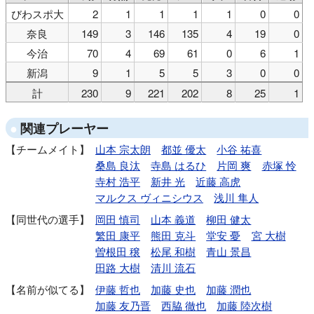
びわスポ大
2
1
1
1
1
0
0
奈良
149
3
146
135
4
19
0
今治
70
4
69
61
0
6
1
新潟
9
1
5
5
3
0
0
計
230
9
221
202
8
25
1
関連プレーヤー
チームメイト
山本 宗太朗
都並 優太
小谷 祐喜
桑島 良汰
寺島 はるひ
片岡 爽
赤塚 怜
寺村 浩平
新井 光
近藤 高虎
マルクス ヴィニシウス
浅川 隼人
同世代の選手
岡田 慎司
山本 義道
柳田 健太
繁田 康平
熊田 克斗
堂安 憂
宮 大樹
曽根田 穣
松尾 和樹
青山 景昌
田路 大樹
清川 流石
名前が似てる
伊藤 哲也
加藤 史也
加藤 潤也
加藤 友乃晋
西脇 徹也
加藤 陸次樹