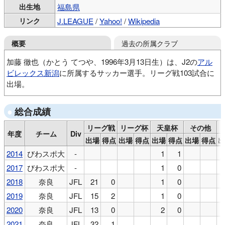
出生地
福島県
リンク
J.LEAGUE
/
Yahoo!
/
Wikipedia
過去の所属クラブ
概要
加藤 徹也（かとう てつや、1996年3月13日生）は、J2の
アル
ビレックス新潟
に所属するサッカー選手。リーグ戦103試合に
出場。
アストロンFC
聖和学園高
びわこ成蹊スポーツ大
総合成績
奈良クラブ
FC今治
リーグ戦
リーグ杯
天皇杯
その他
年度
チーム
Div
出場
得点
出場
得点
出場
得点
出場
得点
出
2014
びわスポ大
-
1
1
2017
びわスポ大
-
1
0
2018
奈良
JFL
21
0
1
0
2019
奈良
JFL
15
2
1
0
2020
奈良
JFL
13
0
2
0
2021
奈良
JFL
32
1