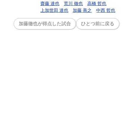
齋藤 達也
荒川 徹也
高橋 哲也
上加世田 達也
加藤 善之
中西 哲也
加藤徹也が得点した試合
ひとつ前に戻る