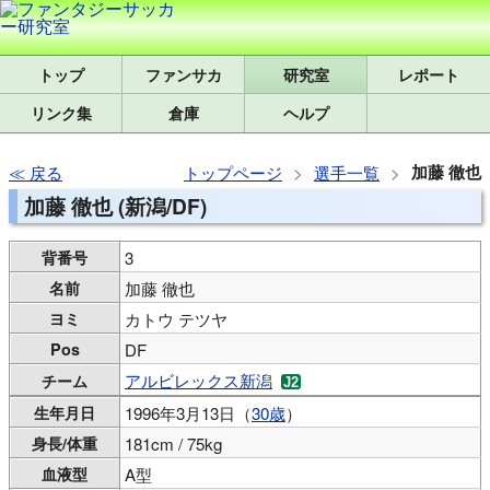
トップ
研究室
レポート
リンク集
倉庫
ヘルプ
加藤 徹也
戻る
トップページ
選手一覧
加藤 徹也 (新潟/DF)
背番号
3
名前
加藤 徹也
ヨミ
カトウ テツヤ
Pos
DF
アルビレックス新潟
チーム
生年月日
1996年3月13日（
30歳
）
身長/体重
181cm / 75kg
血液型
A型