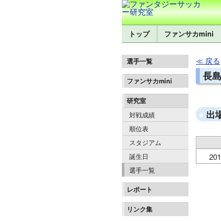
トップ
ファンサカmini
戻る
選手一覧
長島
ファンサカmini
研究室
出
対戦成績
順位表
スタジアム
誕生日
201
選手一覧
レポート
リンク集