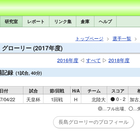
研究室
レポート
リンク集
倉庫
ヘルプ
トップページ
選手一覧
 グローリー (2017年度)
2016年度
◁
すべて
▷
2018年度
場記録
(1試合, 40分)
日付
試合
節/回戦
H/A
チーム
スコア
0 - 2
7/04/22
天皇杯
1回戦
H
北陸大
加古
●
…フル出場、
…
◎
○
長島グローリーのプロフィール