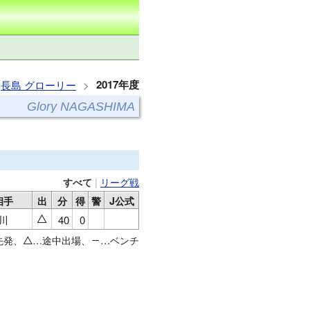
2017年度
長島 グローリー
Glory NAGASHIMA
|
リーグ戦
すべて
相手
出
分
得
警
J公式
川
40
0
△
先発、
…途中出場、
…ベンチ
△
－