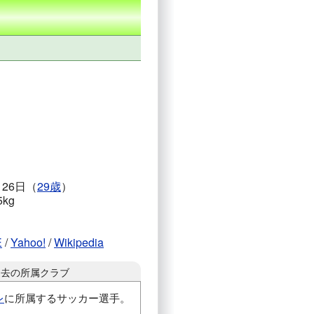
月26日（
29歳
）
5kg
E
/
Yahoo!
/
Wikipedia
過去の所属クラブ
レ
に所属するサッカー選手。