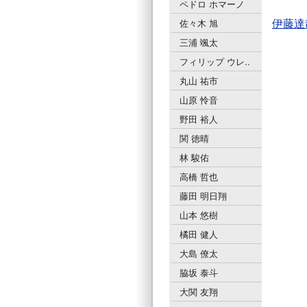
ペドロ ホマーノ
伊藤達
佐々木 旭
三浦 颯太
フィリップ ウレ..
丸山 祐市
山原 怜音
野田 裕人
関 徳晴
林 駿佑
高橋 哲也
藤田 明日翔
山本 悠樹
橘田 健人
大島 僚太
脇坂 泰斗
大関 友翔