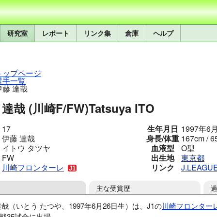
研究室
レポート
リンク集
倉庫
ヘルプ
トップページ
選手一覧
伊藤 達哉
達哉 (川崎F/FW)
Tatsuya ITO
17
生年月日
1997年6
伊藤 達哉
身長/体重
167cm / 6
イトウ タツヤ
血液型
O型
FW
出生地
東京都
川崎フロンターレ
リンク
J.LEAGU
主な受賞歴
達哉（いとう たつや、1997年6月26日生）は、J1の
川崎フロンター
戦35試合に出場。