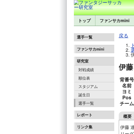
トップ
ファンサカmini
戻る
選手一覧
ファンサカmini
研究室
伊藤 
対戦成績
順位表
背番号
名前
スタジアム
ヨミ
誕生日
Pos
チーム
選手一覧
レポート
概要
伊藤 
リンク集
リーグ