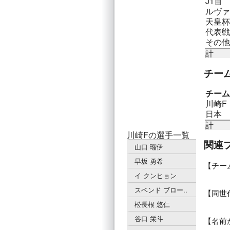
J1百
ルヴァ
天皇杯
代表戦
その他
計
チー
チーム
川崎F
日本
計
川崎Fの選手一覧
関連
山口 瑠伊
早坂 勇希
チー
イ クンヒョン
スベンド ブロー..
同世
松長根 悠仁
谷口 栄斗
名前