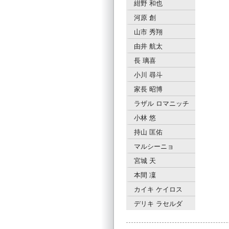
紺野 和也
河原 創
山市 秀翔
由井 航太
長 璃喜
小川 尋斗
家長 昭博
ラザル ロマニッチ
小林 悠
持山 匡佑
マルシーニョ
宮城 天
本間 凜
カイキ ケイロス
デリキ ラセルダ