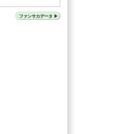
-18
ファンサカデータ
FCマクデブルク（ドイツ）