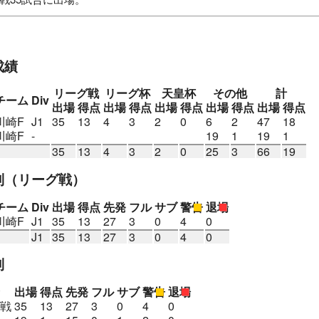
ファイターズSC
柏レイソルU-12
柏レイソルU-15
柏レイソルU
ルガーSV（ドイツ）
シント=トロイデンVV（ベルギー）
1.
=トロイデンVV（ベルギー）
1.FCマクデブルク（ドイツ）
成績
リーグ戦
リーグ杯
天皇杯
その他
計
チーム
Div
出場
得点
出場
得点
出場
得点
出場
得点
出場
得点
川崎F
J1
35
13
4
3
2
0
6
2
47
18
川崎F
-
19
1
19
1
35
13
4
3
2
0
25
3
66
19
別
（リーグ戦）
チーム
Div
出場
得点
先発
フル
サブ
警告
退場
川崎F
J1
35
13
27
3
0
4
0
J1
35
13
27
3
0
4
0
別
出場
得点
先発
フル
サブ
警告
退場
戦
35
13
27
3
0
4
0