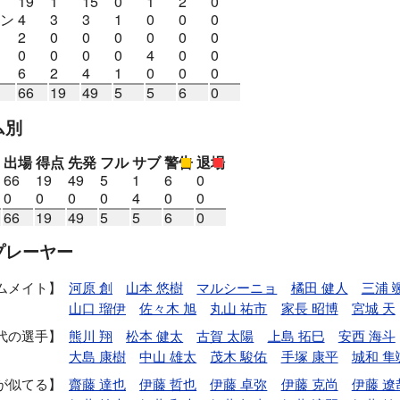
19
1
15
0
1
2
0
ン
4
3
3
1
0
0
0
2
0
0
0
0
0
0
0
0
0
0
4
0
0
6
2
4
1
0
0
0
66
19
49
5
5
6
0
ム別
出場
得点
先発
フル
サブ
警告
退場
66
19
49
5
1
6
0
0
0
0
0
4
0
0
66
19
49
5
5
6
0
プレーヤー
ムメイト
河原 創
山本 悠樹
マルシーニョ
橘田 健人
三浦 
山口 瑠伊
佐々木 旭
丸山 祐市
家長 昭博
宮城 天
代の選手
熊川 翔
松本 健太
古賀 太陽
上島 拓巳
安西 海斗
大島 康樹
中山 雄太
茂木 駿佑
手塚 康平
城和 隼
が似てる
齋藤 達也
伊藤 哲也
伊藤 卓弥
伊藤 克尚
伊藤 遼