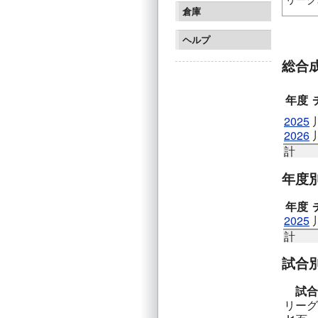
倉庫
ブルー
ハンブ
ヘルプ
シント
総合
年度
2025
2026
計
年度
年度
2025
計
試合
試合
リーグ