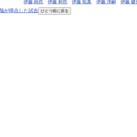
伊藤 純也
伊藤 和也
伊藤 拓真
伊藤 淳嗣
伊藤 健
哉が得点した試合
ひとつ前に戻る