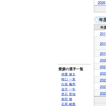
2026
年
年
201
201
201
202
202
愛媛の選手一覧
202
徳重 健太
牧口 一真
202
白坂 楓馬
202
金沢 一矢
202
黒石 貴哉
柴田 徹
石尾 崚雅