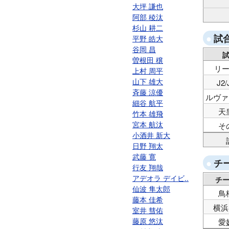
大坪 謙也
阿部 稜汰
杉山 耕二
試
平野 皓大
谷岡 昌
曽根田 穣
リ
上村 周平
山下 雄大
J2
斉藤 涼優
ルヴァ
細谷 航平
天
竹本 雄飛
宮本 航汰
そ
小酒井 新大
日野 翔太
武藤 寛
チ
行友 翔哉
アデオラ デイビ..
チ
仙波 隼太郎
鳥
藤本 佳希
横浜
室井 彗佑
藤原 悠汰
愛