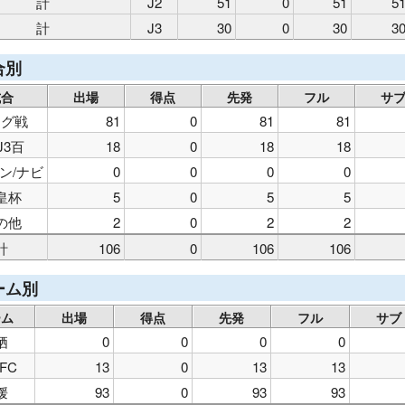
計
J2
51
0
51
5
計
J3
30
0
30
3
合別
試合
出場
得点
先発
フル
サ
ーグ戦
81
0
81
81
/J3百
18
0
18
18
ン/ナビ
0
0
0
0
皇杯
5
0
5
5
の他
2
0
2
2
計
106
0
106
106
ーム別
ーム
出場
得点
先発
フル
サブ
栖
0
0
0
0
FC
13
0
13
13
媛
93
0
93
93