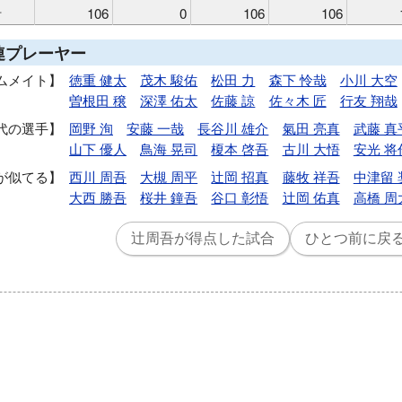
計
106
0
106
106
連プレーヤー
ムメイト
徳重 健太
茂木 駿佑
松田 力
森下 怜哉
小川 大空
曽根田 穣
深澤 佑太
佐藤 諒
佐々木 匠
行友 翔哉
代の選手
岡野 洵
安藤 一哉
長谷川 雄介
氣田 亮真
武藤 真
山下 優人
鳥海 晃司
榎本 啓吾
古川 大悟
安光 将
が似てる
西川 周吾
大槻 周平
辻岡 招真
藤牧 祥吾
中津留 
大西 勝吾
桜井 鐘吾
谷口 彰悟
辻岡 佑真
高橋 周
辻周吾が得点した試合
ひとつ前に戻