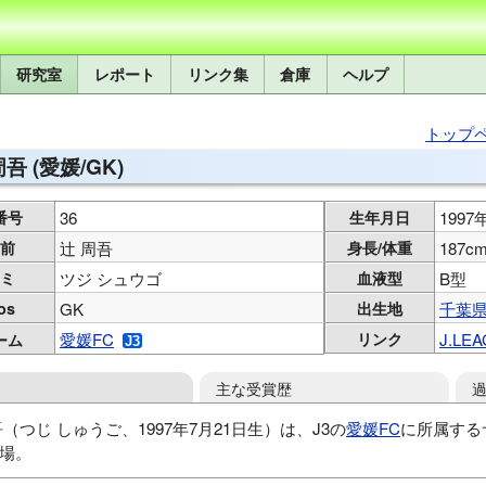
研究室
レポート
リンク集
倉庫
ヘルプ
トップ
周吾 (愛媛/GK)
番号
36
生年月日
1997
前
辻 周吾
身長/体重
187cm
ミ
ツジ シュウゴ
血液型
B型
os
GK
出生地
千葉
愛媛FC
リンク
J.LE
ーム
主な受賞歴
吾（つじ しゅうご、1997年7月21日生）は、J3の
愛媛FC
に所属する
場。