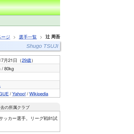
辻 周吾
ページ
選手一覧
Shugo TSUJI
年7月21日（
29歳
）
 / 80kg
県
AGUE
/
Yahoo!
/
Wikipedia
過去の所属クラブ
サッカー選手。リーグ戦81試