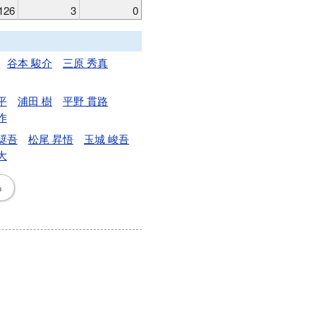
126
3
0
谷本 駿介
三原 秀真
平
浦田 樹
平野 貫路
作
奨吾
松尾 昇悟
玉城 峻吾
大
る