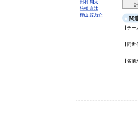
田村 翔太
舩橋 京汰
樺山 諒乃介
関
チー
同世
名前