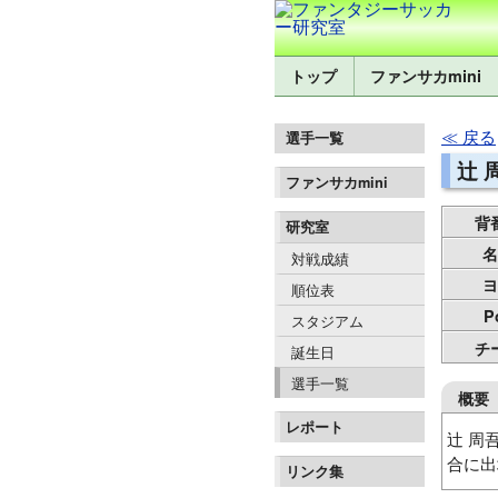
トップ
ファンサカmini
戻る
選手一覧
辻 
ファンサカmini
背
研究室
名
対戦成績
ヨ
順位表
P
スタジアム
チ
誕生日
選手一覧
概要
レポート
辻 周
合に出
リンク集