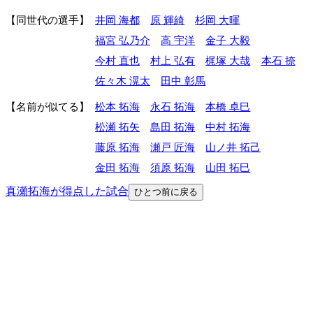
同世代の選手
井岡 海都
原 輝綺
杉岡 大暉
福宮 弘乃介
高 宇洋
金子 大毅
今村 直也
村上 弘有
梶塚 大哉
本石 捺
佐々木 滉太
田中 彰馬
名前が似てる
松本 拓海
永石 拓海
本橋 卓巳
松瀬 拓矢
島田 拓海
中村 拓海
藤原 拓海
瀬戸 匠海
山ノ井 拓己
金田 拓海
須原 拓海
山田 拓巳
真瀬拓海が得点した試合
ひとつ前に戻る