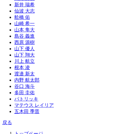
新井 瑞希
仙波 大志
舩橋 佑
山崎 希一
山本 隼大
島谷 義進
西原 源樹
山下 優人
山下 翔大
川上 航立
根本 凌
渡邉 新太
内野 航太郎
谷口 海斗
多田 圭佑
パトリッキ
マテウス レイリア
五木田 季晋
戻る
トップページ