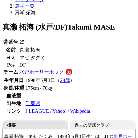
選手一覧
真瀬 拓海
真瀬 拓海 (水戸/DF)
Takumi MASE
背番号
25
名前
真瀬 拓海
ヨミ
マセ タクミ
Pos
DF
チーム
水戸ホーリーホック
生年月日
1998年5月3日（
28歳
）
身長/体重
175cm / 70kg
血液型
出生地
千葉県
リンク
J.LEAGUE
/
Yahoo!
/
Wikipedia
概要
過去の所属クラブ
真瀬 拓海（ませ たくみ、1998年5月3日生）は、J1の
水戸ホー