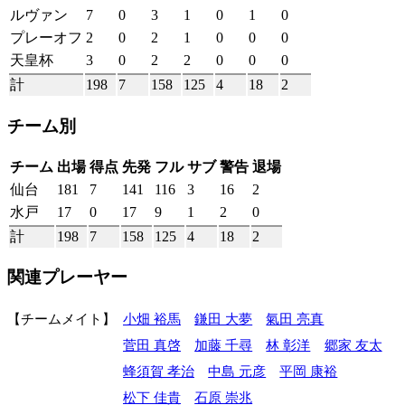
ルヴァン
7
0
3
1
0
1
0
プレーオフ
2
0
2
1
0
0
0
天皇杯
3
0
2
2
0
0
0
計
198
7
158
125
4
18
2
チーム別
チーム
出場
得点
先発
フル
サブ
警告
退場
仙台
181
7
141
116
3
16
2
水戸
17
0
17
9
1
2
0
計
198
7
158
125
4
18
2
関連プレーヤー
チームメイト
小畑 裕馬
鎌田 大夢
氣田 亮真
菅田 真啓
加藤 千尋
林 彰洋
郷家 友太
蜂須賀 孝治
中島 元彦
平岡 康裕
松下 佳貴
石原 崇兆