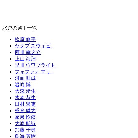
水戸の選手一覧
松原 修平
ヤクブ スウォビ..
西川 幸之介
上山 海翔
早川 ウワブライト
フォファナ マリ..
河面 旺成
岩崎 博
大森 渚生
木本 恭生
田村 遊吏
板倉 健太
家泉 怜依
大崎 航詩
加藤 千尋
鳥海 芳樹