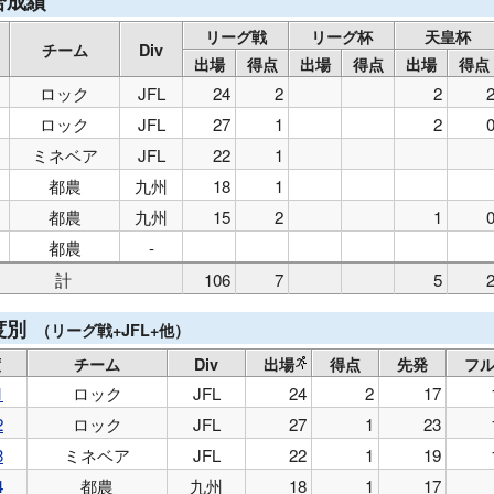
合成績
リーグ戦
リーグ杯
天皇杯
チーム
Div
出場
得点
出場
得点
出場
得点
ロック
JFL
24
2
2
ロック
JFL
27
1
2
ミネベア
JFL
22
1
都農
九州
18
1
都農
九州
15
2
1
都農
-
計
106
7
5
度別
（リーグ戦+JFL+他）
度
チーム
Div
出場
得点
先発
フ
1
ロック
JFL
24
2
17
2
ロック
JFL
27
1
23
3
ミネベア
JFL
22
1
19
4
都農
九州
18
1
17