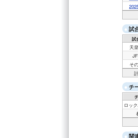
202
試
試
天
JF
そ
チ
ロック
関