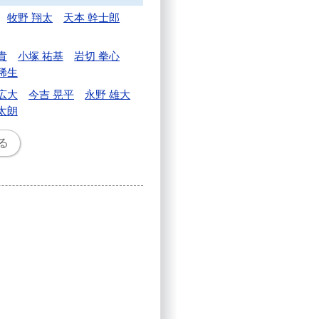
牧野 翔太
天本 幹士郎
貴
小塚 祐基
岩切 拳心
稀生
広大
今吉 晃平
永野 雄大
太朗
る