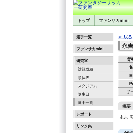
トップ
ファンサカmini
戻る
選手一覧
永吉
ファンサカmini
背
研究室
名
対戦成績
ヨ
順位表
P
スタジアム
チ
誕生日
選手一覧
概要
レポート
永吉 
リンク集
鹿児島