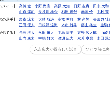
ムメイト
高橋 健
小野 尚樹
高原 大知
日野 友貴
田中 大和
山道 淳司
長谷川 雄介
杉田 達哉
赤塚 怜
中村 亮
代の選手
泉森 涼太
大崎 航詩
高橋 秀典
林 尚輝
矢田貝 壮
疋田 優人
日根野 達海
木出 雄斗
藤山 雄生
生駒 
が似てる
長島 滉大
永田 倖大
中島 康平
東野 広太郎
山崎 
山内 康太
中嶋 雄大
渡辺 広大
永芳 卓磨
永田 滉
永吉広大が得点した試合
ひとつ前に戻