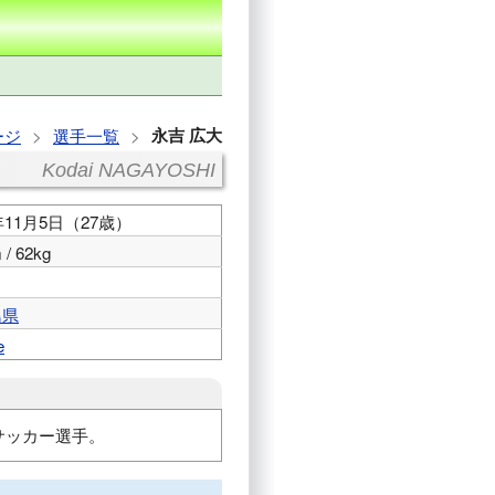
永吉 広大
ージ
選手一覧
Kodai NAGAYOSHI
8年11月5日（27歳）
 / 62kg
島県
e
のサッカー選手。