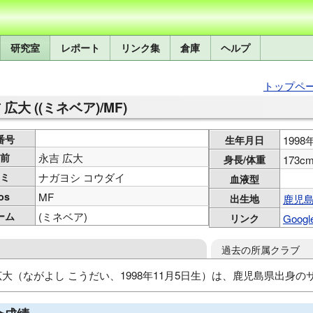
研究室
レポート
リンク集
倉庫
ヘルプ
トップペ
 広大 ((ミネベア)/MF)
番号
生年月日
199
前
永吉 広大
身長/体重
173cm
ミ
ナガヨシ コウダイ
血液型
os
MF
出生地
鹿児
ーム
(ミネベア)
リンク
Googl
過去の所属クラブ
広大（ながよし こうだい、1998年11月5日生）は、鹿児島県出身
城西高
大阪体育大
ミネベアミツミFC
ヴェロスクロノス都農