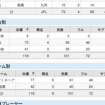
5
都農
九州
15
2
14
計
JFL
73
4
59
合別
合
出場
得点
先発
フル
サブ
皇杯
5
2
3
3
L
73
4
59
46
の他
41
3
39
23
計
119
9
101
72
ーム別
チーム
出場
得点
先発
フル
サ
/ミネベア
77
6
61
48
都農
42
3
40
24
計
119
9
101
72
連プレーヤー