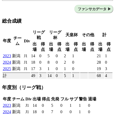
サンパウロFC（ブラジル）
GEブラジル（ブラジル）
アトレチコ ゴイアニエンセ（ブラジル）
ファンサカデータ
サンパウロFC（ブラジル）
クイアバEC（ブラジル）
総合成績
AAポンチ プレッタ（ブラジル）
リーグ
リーグ
天皇杯
その他
計
戦
杯
チー
年度
Div
ム
出
得
出
得
出
得
出
得
出
得
場
点
場
点
場
点
場
点
場
点
2023
新潟
J1
14
0
5
0
2
1
21
1
2024
新潟
J1
18
0
8
0
2
0
28
0
2025
新潟
J1
17
3
1
0
1
0
19
3
計
49
3
14
0
5
1
68
4
年度別
（リーグ戦）
年度
チーム
Div
出場
得点
先発
フル
サブ
警告
退場
2023
新潟
J1
14
0
5
0
1
1
0
2024
新潟
J1
18
0
7
0
0
1
0