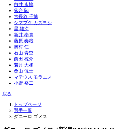
白井 永地
落合 陸
古長谷 千博
シマブク カズヨシ
星 雄次
新井 泰貴
藤原 奏哉
奥村 仁
石山 青空
前田 椋介
若月 大和
桑山 侃士
マテウス モラエス
小野 裕二
戻る
トップページ
選手一覧
ダニーロ ゴメス