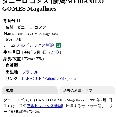
ダニーロ ゴメス (新潟/MF)
DANILO
GOMES Magalhaes
背番号
11
名前
ダニーロ ゴメス
Name
DANILO GOMES Magalhaes
Pos
MF
チーム
アルビレックス新潟
生年月日
1999年2月5日（
27歳
）
身長/体重
175cm / 77kg
血液型
出生地
ブラジル
リンク
J.LEAGUE
/
Yahoo!
/
Wikipedia
概要
過去の所属クラブ
ダニーロ ゴメス（DANILO GOMES Magalhaes、1999年2月5日
生）は、J2の
アルビレックス新潟
に所属するサッカー選手。リ
ーグ戦49試合に出場。