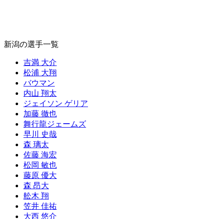
新潟の選手一覧
吉満 大介
松浦 大翔
バウマン
内山 翔太
ジェイソン ゲリア
加藤 徹也
舞行龍ジェームズ
早川 史哉
森 璃太
佐藤 海宏
松岡 敏也
藤原 優大
森 昂大
舩木 翔
笠井 佳祐
大西 悠介