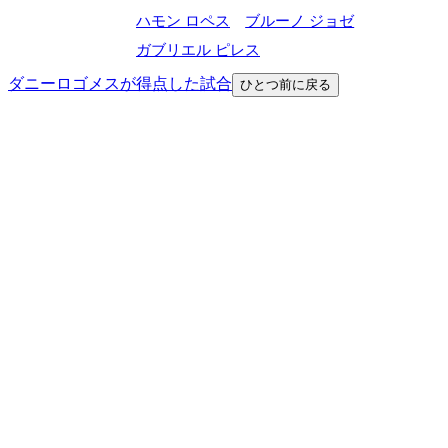
ハモン ロペス
ブルーノ ジョゼ
ガブリエル ピレス
ダニーロゴメスが得点した試合
ひとつ前に戻る