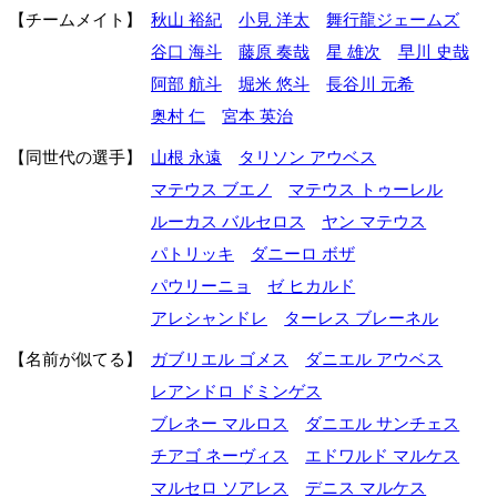
チームメイト
秋山 裕紀
小見 洋太
舞行龍ジェームズ
谷口 海斗
藤原 奏哉
星 雄次
早川 史哉
阿部 航斗
堀米 悠斗
長谷川 元希
奥村 仁
宮本 英治
同世代の選手
山根 永遠
タリソン アウベス
マテウス ブエノ
マテウス トゥーレル
ルーカス バルセロス
ヤン マテウス
パトリッキ
ダニーロ ボザ
パウリーニョ
ゼ ヒカルド
アレシャンドレ
ターレス ブレーネル
名前が似てる
ガブリエル ゴメス
ダニエル アウベス
レアンドロ ドミンゲス
ブレネー マルロス
ダニエル サンチェス
チアゴ ネーヴィス
エドワルド マルケス
マルセロ ソアレス
デニス マルケス