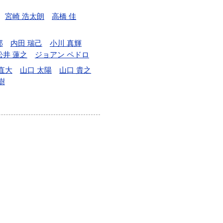
宮崎 浩太朗
高橋 佳
郎
内田 瑞己
小川 真輝
松井 蓮之
ジョアン ペドロ
直大
山口 太陽
山口 貴之
樹