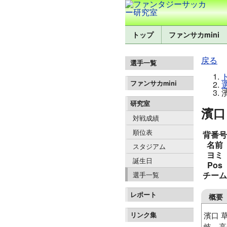
トップ
ファンサカmini
戻る
選手一覧
ファンサカmini
研究室
濱口 
対戦成績
順位表
背番号
名前
スタジアム
ヨミ
誕生日
Pos
チーム
選手一覧
レポート
概要
濱口 
リンク集
岐、高