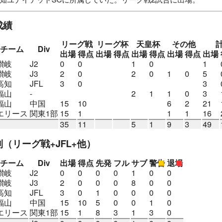
里FC
FCコラソン
カマタマーレ讃岐U-18
カマタマーレ讃岐
成績
ティFC
エリース東京FC
リーグ戦
リーグ杯
天皇杯
その他
チーム
Div
出場
得点
出場
得点
出場
得点
出場
得点
出場
讃岐
J2
0
0
1
0
1
讃岐
J3
2
0
2
0
1
0
5
高知
JFL
3
0
3
福山
-
2
1
1
0
3
福山
中国
15
10
6
2
21
エリース
関東1部
15
1
1
1
16
35
11
5
1
9
3
49
別
（リーグ戦+JFL+他）
チーム
Div
出場
得点
先発
フル
サブ
警告
退場
讃岐
J2
0
0
0
0
1
0
0
讃岐
J3
2
0
0
0
8
0
0
高知
JFL
3
0
1
0
0
0
0
福山
中国
15
10
5
0
0
1
0
エリース
関東1部
15
1
8
3
1
3
0