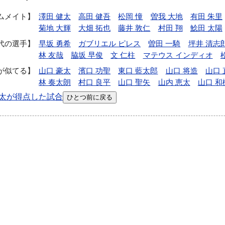
ムメイト
澤田 健太
高田 健吾
松岡 憧
曽我 大地
有田 朱里
菊地 大輝
大畑 拓也
藤井 敦仁
村田 翔
鯰田 太陽
代の選手
早坂 勇希
ガブリエル ピレス
曽田 一騎
坪井 清志
林 友哉
脇坂 早俊
文 仁柱
マテウス インディオ
が似てる
山口 豪太
濱口 功聖
東口 藍太郎
山口 将造
山口 
林 奏太朗
村口 良平
山口 聖矢
山内 恵太
山口 和
太が得点した試合
ひとつ前に戻る