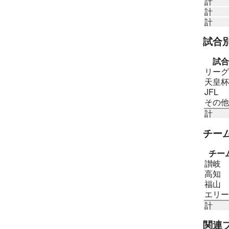
計
計
計
試合
試合
リーグ
天皇杯
JFL
その他
計
チー
チー
讃岐
高知
福山
エリー
計
関連