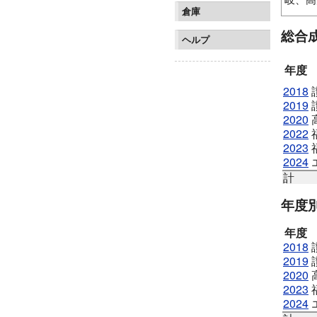
倉庫
十津三
総合
福山シ
ヘルプ
年度
2018
2019
2020
2022
2023
2024
計
年度
年度
2018
2019
2020
2023
2024