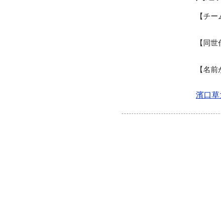
チー
同世
名前
濱口草