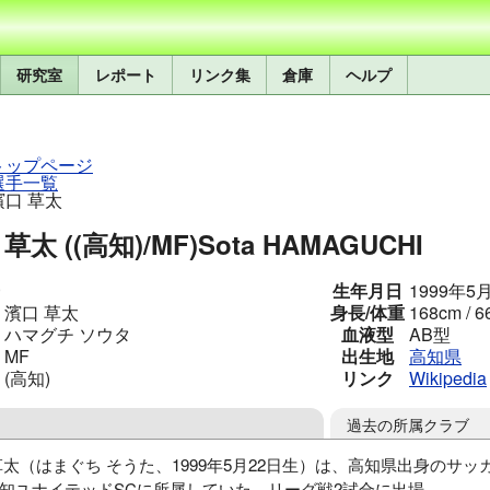
研究室
レポート
リンク集
倉庫
ヘルプ
トップページ
選手一覧
濱口 草太
草太 ((高知)/MF)
Sota HAMAGUCHI
生年月日
1999年5
濱口 草太
身長/体重
168cm / 6
ハマグチ ソウタ
血液型
AB型
MF
出生地
高知県
(高知)
リンク
Wikipedia
過去の所属クラブ
草太（はまぐち そうた、1999年5月22日生）は、高知県出身のサ
知ユナイテッドSCに所属していた。リーグ戦2試合に出場。