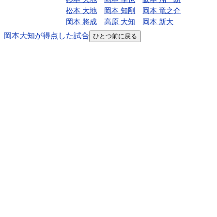
松本 大地
岡本 知剛
岡本 竜之介
岡本 將成
高原 大知
岡本 新大
岡本大知が得点した試合
ひとつ前に戻る