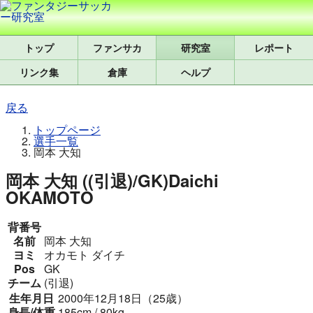
トップ
研究室
レポート
リンク集
倉庫
ヘルプ
戻る
トップページ
選手一覧
岡本 大知
岡本 大知 ((引退)/GK)
Daichi
OKAMOTO
背番号
名前
岡本 大知
ヨミ
オカモト ダイチ
Pos
GK
チーム
(引退)
生年月日
2000年12月18日（25歳）
身長/体重
185cm / 80kg