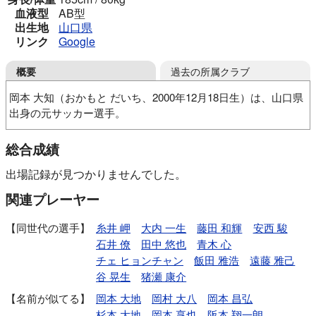
血液型
AB型
出生地
山口県
リンク
Google
過去の所属クラブ
概要
岡本 大知（おかもと だいち、2000年12月18日生）は、山口県
出身の元サッカー選手。
柳東サッカースポーツ少年団
周東FC
柳井中
総合成績
レノファ山口FCU-18
アローレ八王子
COEDO KAWAGOE F.C
出場記録が見つかりませんでした。
関連プレーヤー
同世代の選手
糸井 岬
大内 一生
藤田 和輝
安西 駿
石井 僚
田中 悠也
青木 心
チェ ヒョンチャン
飯田 雅浩
遠藤 雅己
谷 晃生
猪瀬 康介
名前が似てる
岡本 大地
岡村 大八
岡本 昌弘
杉本 大地
岡本 享也
阪本 翔一朗